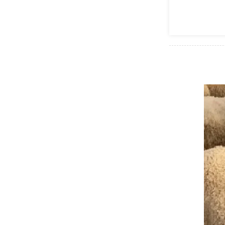
تصرف
إعانة
عيد
الأضحى
لفائدة
القيمين
الدينيين
بقيمة
12,5
مليون
درهم