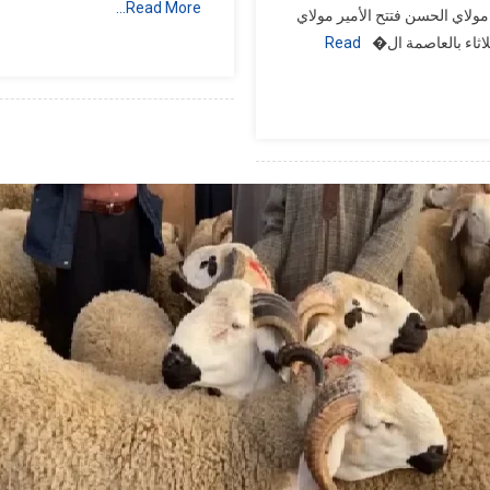
Read More…
 مولاي الحسن فتتح الأمير مولاي
العهد
لاثاء بالعاصمة ال�
Read
الأمير
مولاي
الحسن
يفتتح
“موروكو
غيمينغ
إكسبو
2026”
بالرباط
لدعم
المواهب
المغربية
في
صناعة
الألعاب
الإلكترونية