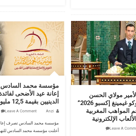
جدداً
بالمجلس
الأعلى
للسلطة
القضائية
ويجدد
الثقة
في
عدد
من
أعضائه
مؤسسة محمد السادس
إعانة عيد الأضحى لفائدة
لأمير مولاي الحسن
الدينيين بقيمة 12,5 مليون درهم
يفتتح “موروكو غيمينغ إكسبو 2026”
م المواهب المغربية
Leave A Comment
Anzi
ألعاب الإلكترونية
مؤسسة محمد السادس تصرف إعانة
On
Leave A Comm
أعلنت مؤسسة محمد السادس للنهو
ولي