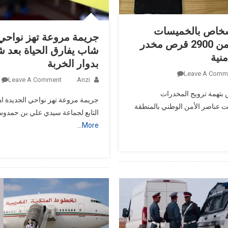
ف 3 أشخاص بالخميسات
جريمة مروعة تهز نواحي 
وحجز أزيد من 2900 قرص مخدر
شاب يفارق الحياة بعد شج
نية
بدوار الخربة
On
Leave A Comm
Leave A Comment
Anzi
توقيف
شخاص بتهمة ترويج المخدرات
3
جريمة مروعة تهز نواحي الجديدة اهت
 عناصر الأمن الوطني بالمنطقة
أشخاص
التابع لجماعة سيدي علي بن حمدو
بالخميسات
More…
وحجز
أزيد
من
2900
قرص
مخدر
في
عملية
أمنية