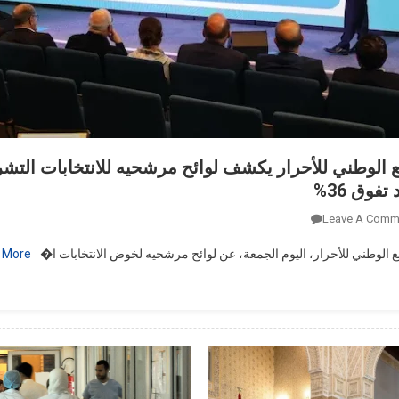
فوق 36%
On
Leave A Comm
حزب
 الوطني للأحرار، اليوم الجمعة، عن لوائح مرشحيه لخوض الانتخابات ا�
 More…
التجمع
الوطني
للأحرار
يكشف
لوائح
مرشحيه
للانتخابات