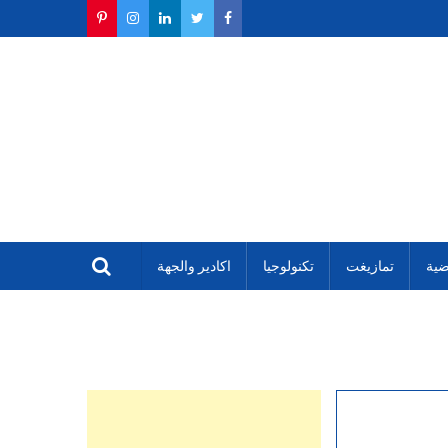
ضية
تمازيغت
تكنولوجيا
اكادير والجهة