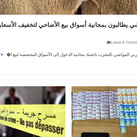
ي يطالبون بمجانية أسواق بيع الأضاحي لتخفيف الأسعار
On
Leave A Comm
مربو
ي المواشي بالمغرب باعتماد مجانية الدخول إلى الأسواق المخصصة لبيع ا�
e…
المواشي
يطالبون
بمجانية
أسواق
بيع
الأضاحي
لتخفيف
الأسعار
قبل
عيد
الأضحى