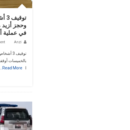
توقي
في عملية أم
ent
Anzi
توقيف 3 أ
بالخميسات أوقفت
ا
Read More…