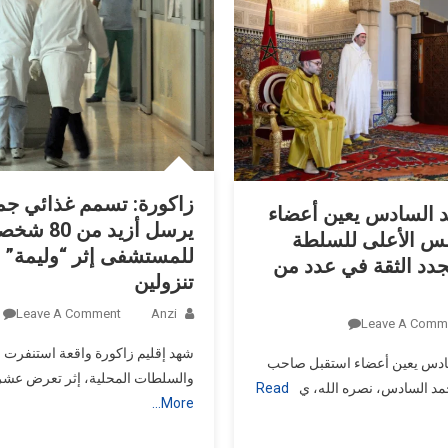
التشريعية
2026
بنسبة
تجديد
تفوق
36%
زاكورة: تسمم غذائي ج
 السادس يعين أعضاء
يرسل أزيد من 80 شخ
جلس الأعلى للسلطة
للمستشفى إثر “وليمة” 
جدد الثقة في عدد من
تنزولين
Leave A Comment
Anzi
On
Leave A Comm
الملك
شهد إقليم زاكورة واقعة استنفرت ا
ادس يعين أعضاء استقبل صاحب
محمد
والسلطات المحلية، إثر تعرض عشر
حمد السادس، نصره الله، ي
Read
السادس
More…
يعين
أعضاء