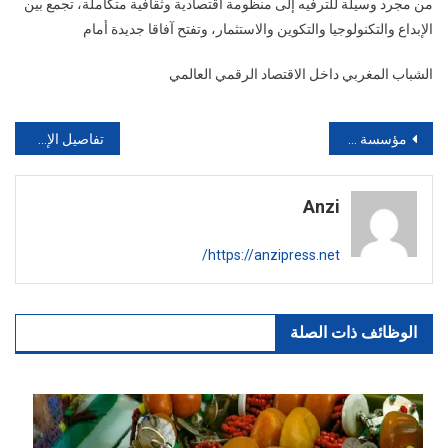
من مجرد وسيلة للترفيه إلى منظومة اقتصادية وثقافية متكاملة، تجمع بين
الإبداع والتكنولوجيا والتكوين والاستثمار، وتفتح آفاقا جديدة أمام
الشباب المغربي داخل الاقتصاد الرقمي العالمي
تصفّح
مؤسسة محمد السادس تصرف إعانة عيد الأضحى لفائدة القيمين الدينيين بقيمة 12,5 مليون درهم
تفاصيل الإطاحة بـ “بزناس” مبحوث عنه في بونعمان
المقالات
Anzi
https://anzipress.net/
الوظائف ذات الصلة