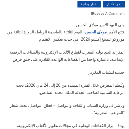
آخر الأخبار
اخبار وطنية
On
Leave A Comment
ولي
ولي العهد الأمير مولاي الحسن
العهد
فتتح الأمير
مولاي الحسن،
اليوم الثلاثاء بالعاصمة الرباط، الدورة الثالثة من
الأمير
موروكو غيمينغ إكسبو 2026، في حدث يعكس الاهتمام
مولاي
الحسن
المتزايد الذي يوليه المغرب لقطاع الألعاب الإلكترونية والصناعات الرقمية
يفتتح
الإبداعية، باعتباره واحدا من القطاعات الواعدة القادرة على خلق فرص
“موروكو
غيمينغ
جديدة للشباب المغربي.
إكسبو
2026”
ويُنظم المعرض خلال الفترة الممتدة من 20 إلى 24 ماي 2026، تحت
بالرباط
الرعاية السامية لصاحب الجلالة الملك محمد السادس،
لدعم
المواهب
وبإشراف وزارة الشباب والثقافة والتواصل – قطاع التواصل، تحت شعار
المغربية
“المواهب المغربية”،
في
صناعة
بهدف إبراز الكفاءات الوطنية في مجالات تطوير الألعاب الإلكترونية،
الألعاب