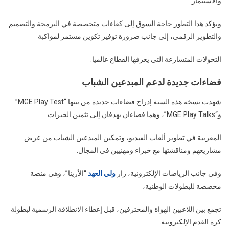
والاستثمار.
ويؤكد هذا التطور حاجة السوق إلى كفاءات متخصصة في البرمجة والتصميم
والتطوير الرقمي، إلى جانب ضرورة توفير تكوين مستمر لمواكبة
التحولات المتسارعة التي يعرفها القطاع عالميا.
فضاءات جديدة لدعم المبدعين الشباب
شهدت نسخة هذه السنة إدراج فضاءات جديدة من بينها “MGE Play Test”
و“MGE Play Talks”، وهما فضاءان يهدفان إلى تثمين الخبرات
المغربية في تطوير ألعاب الفيديو، وتمكين المبدعين الشباب من عرض
مشاريعهم ومناقشتها مع خبراء ومهنيين في المجال.
وفي جانب الرياضات الإلكترونية، زار
ولي العهد
“الأرينا”، وهي منصة
مخصصة للبطولات الوطنية،
تجمع بين اللاعبين الهواة والمحترفين، قبل إعطاء الانطلاقة الرسمية لبطولة
كرة القدم الإلكترونية.