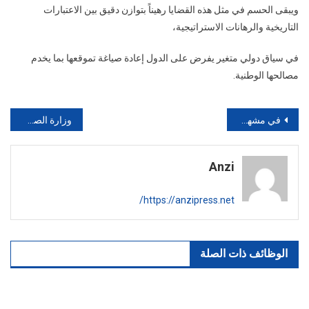
ويبقى الحسم في مثل هذه القضايا رهيناً بتوازن دقيق بين الاعتبارات
التاريخية والرهانات الاستراتيجية،
في سياق دولي متغير يفرض على الدول إعادة صياغة تموقعها بما يخدم
مصالحها الوطنية.
تصفّح
في مشهد يثير القلق، تحولت سواحل تيزنيت إلى بؤرة للفوضى بسبب انتشار شباك صيد محظورة، تلتهم البحر وتضيق الخناق على الصيادين
وزارة الصحة تُكمل تأهيل 1400 مركز للرعاية الصحية الأولية لتعزيز الخدمات بالمغرب
المقالات
Anzi
https://anzipress.net/
الوظائف ذات الصلة