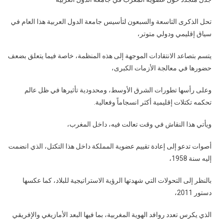
متجدد
حول
تحل الذكرى التاسعة والسبعون لتأسيس جامعة الدول العربية هذا العام في
عضوية
سياق إقليمي ودولي متوتر،
المغرب
في
يتسم بتصاعد الانتقادات الموجهة إلى هذه المنظمة، خاصة فيما يتعلق بضعف
جامعة
حضورها في معالجة الأزمات الكبرى،
الدول
العربية
وعلى رأسها تطورات الشرق الأوسط، ومحدودية تأثيرها في ظل عالم
تحكمه تكتلات إقليمية أكثر انسجاماً وفعالية.
ويأتي هذا النقاش في وقت تعالت فيه، داخل المغرب،
أصوات تدعو إلى إعادة تقييم عضوية المملكة داخل هذا التكتل، الذي انضمت
إليه سنة 1958،
بالنظر إلى التحولات التي شهدتها الرؤية الاستراتيجية للبلاد، كما عكسها
دستور 2011،
الذي يكرس تعدد روافد الهوية المغربية، بما فيها البعد الأمازيغي والإفريقي