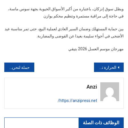
ويظل سوق إنزكان، باعتباره من أكبر الأسواق الحيوية بجهة سوس ماسة،
في حاجة إلى مراقبة مستمرة وتنظيم محكم يوازن
بين حماية المستهلك وضمان السير العادي لعملية البيع، حتى تمر مناسبة عيد
الأضحى في أجواء سليمة بعيدا عن الفوضى والمضاربة.
مهرجان موسم العسل 2026 بتيقي
تصفّح
الحرارة تلامس 40 درجة.. استنفار بـ “أنزي” و”تافراوت” لمواجهة موجة “الشركي” الحارقة
حملة لتحرير الملك العمومي بأحياء تيكيوين بأكادير وإعادة تنظيم الأرصفة والطرقات
المقالات
Anzi
https://anzipress.net/
الوظائف ذات الصلة