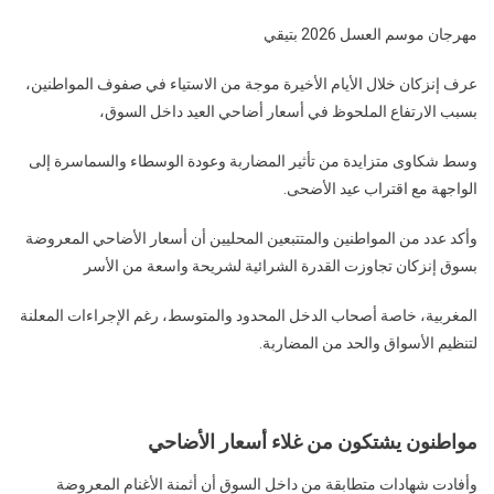
استعدادات
مهرجان موسم العسل 2026 بتيقي
مكثفة
لتنظيم
عرف إنزكان خلال الأيام الأخيرة موجة من الاستياء في صفوف المواطنين،
الدورة
بسبب الارتفاع الملحوظ في أسعار أضاحي العيد داخل السوق،
الثالثة
لمهرجان
وسط شكاوى متزايدة من تأثير المضاربة وعودة الوسطاء والسماسرة إلى
موسم
الواجهة مع اقتراب عيد الأضحى.
العسل
2026
وأكد عدد من المواطنين والمتتبعين المحليين أن أسعار الأضاحي المعروضة
بجماعة
بسوق إنزكان تجاوزت القدرة الشرائية لشريحة واسعة من الأسر
تيقي
المغربية، خاصة أصحاب الدخل المحدود والمتوسط، رغم الإجراءات المعلنة
لتنظيم الأسواق والحد من المضاربة.
مواطنون يشتكون من غلاء أسعار الأضاحي
وأفادت شهادات متطابقة من داخل السوق أن أثمنة الأغنام المعروضة