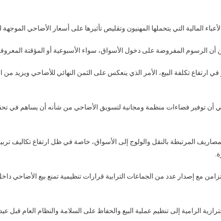
يطالبون
بمجانية
عباء المالية التي يتحملها المهنيون وتقليص تأثيرها على أسعار الأضاحي الموجهة 
أسواق
بيع
ن أن الرسوم المفروضة على دخول الأسواق، سواء الأسبوعية أو المؤقتة المعروفة 
الأضاحي
لتخفيف
 ارتفاع تكلفة البيع، الأمر الذي ينعكس على الثمن النهائي للأضاحي ويزيد من 
الأسعار
قبل
عيد
 أن توفير فضاءات منظمة ومجانية لتسويق الأضاحي من شأنه أن يساهم في تحق
الأضحى
صاريف المرتبطة بالنقل والولوج إلى الأسواق، خاصة في ظل ارتفاع تكاليف تربية
ة.
تزامن مع إصدار عدد من الجماعات الترابية قرارات تنظيمية تمنع بيع الأضاحي داخل 
حترازية الرامية إلى تنظيم عملية البيع والحفاظ على السلامة والنظام العام قبل عي