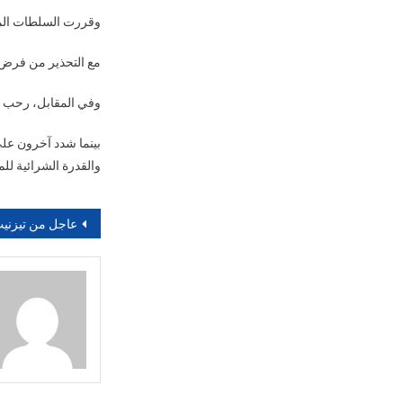
وقررت السلطات الم
مع التحذير من فرض ع
وفي المقابل، رحب بع
بينما شدد آخرون عل
والقدرة الشرائية للم
تصفّح
عاجل من تيزنيت.. إنزال أمني وحملة تطهيرية واسعة تطيح بمطلوبين بمحي
المقالات