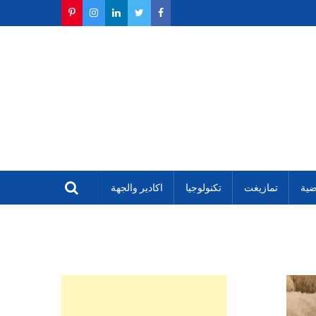
ضية
تمازيغت
تكنولوجيا
اكادير والجهة