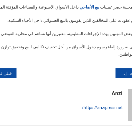
حلية حصر عمليات
بيع الأضاحي
داخل الأسواق الأسبوعية والفضاءات المؤقتة ال
قوبات على المخالفين الذين يقومون بالبيع العشوائي داخل الأحياء السكنية.
ض المهنيين بهذه الإجراءات التنظيمية، معتبرين أنها تساهم في محاربة الفوضى و
ى ضرورة إلغاء رسوم دخول الأسواق من أجل تخفيف تكاليف البيع وتحقيق توازن ب
واطنين.
ط المؤسسات والأحياء
Anzi
https://anzipress.net/