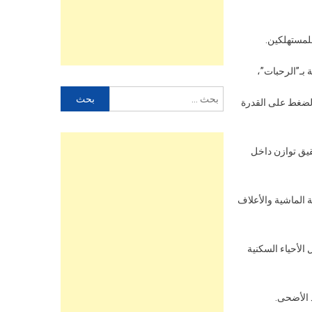
للمستهلكين.
بـ”الرحبات”،
البحث
الضغط على القدرة
عن:
يق توازن داخل
 الماشية والأعلاف
الأحياء السكنية
د الأضحى.