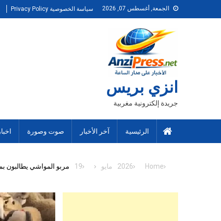
Ski
الجمعة, أغسطس 07, 2026
سياسة الخصوصية Privacy Policy
t
conten
انزي بريس
جريدة إلكترونية مغربية
الرئيسية
آخر الأخبار
صوت وصورة
اخبا
Home
2026
مايو
19
مربو المواشي يطالبون بم