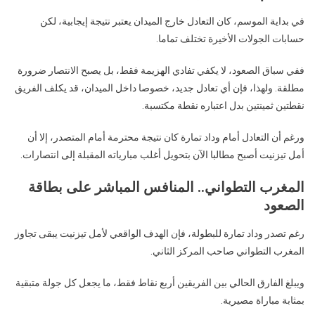
في بداية الموسم، كان التعادل خارج الميدان يعتبر نتيجة إيجابية، لكن
حسابات الجولات الأخيرة تختلف تماما.
ففي سباق الصعود، لا يكفي تفادي الهزيمة فقط، بل يصبح الانتصار ضرورة
مطلقة. ولهذا، فإن أي تعادل جديد، خصوصا داخل الميدان، قد يكلف الفريق
نقطتين ثمينتين بدل اعتباره نقطة مكتسبة.
ورغم أن التعادل أمام وداد تمارة كان نتيجة محترمة أمام المتصدر، إلا أن
أمل تيزنيت أصبح مطالبا الآن بتحويل أغلب مبارياته المقبلة إلى انتصارات.
المغرب التطواني.. المنافس المباشر على بطاقة
الصعود
رغم تصدر وداد تمارة للبطولة، فإن الهدف الواقعي لأمل تيزنيت يبقى تجاوز
المغرب التطواني
صاحب المركز الثاني.
ويبلغ الفارق الحالي بين الفريقين أربع نقاط فقط، ما يجعل كل جولة متبقية
بمثابة مباراة مصيرية.