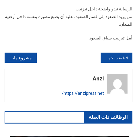
الرسالة تبدو واضحة داخل تيزنيت:
من يريد الصعود إلى قسم الصفوة، عليه أن يصنع مصيره بنفسه داخل أرضية
الميدان.
أمل تيزنيت سباق الصعود
تصفّح
غضب جماهيري بعد مباراة حسنية أكادير والجيش الملكي.. مطالب بفتح ملف التحكيم
مشروع مايكروسوفت بمليار دولار في كينيا يواجه التعثر.. الذكاء الاصطناعي يصطدم بأزمة الطاقة والضمانات المالية
المقالات
Anzi
https://anzipress.net/
الوظائف ذات الصلة