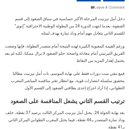
On
Leave A Comment
أمل
دخل
أمل تيزنيت
المرحلة الأكثر حساسية في سباق الصعود إلى قسم
تيزنيت
الصفوة، بعدما انتهت الدورة 24 من البطولة الوطنية الاحترافية “إنوي”
يدخل
للقسم الثاني بتعادل مهم أمام
وداد تمارة
بهدف لمثله.
مرحلة
الحسم
ورغم القيمة المعنوية الكبيرة لهذه النتيجة أمام متصدر البطولة، فإنها وضعت
في
الفريق التيزنيتي أمام معادلة واضحة: حلم الصعود لا يزال ممكنا، لكنه لم يعد
سباق
الصعود..
يحتمل إهدار المزيد من النقاط.
15
نقطة
فمع تبقي ست دورات فقط على نهاية الموسم، بات أمل تيزنيت مطالبا
تفصل
بتحقيق سلسلة انتصارات قوية، مع انتظار تعثر منافسه المباشر
المغرب
الفريق
التطواني
، إذا أراد انتزاع إحدى بطاقتي الصعود إلى القسم الأول.
عن
حلم
ترتيب القسم الثاني يشعل المنافسة على الصعود
قسم
بعد نهاية الجولة 24، يحتل أمل تيزنيت المركز الثالث برصيد 37 نقطة، خلف
الصفوة
وداد تمارة المتصدر بـ44 نقطة، فيما يحتل المغرب التطواني المركز الثاني
بـ41 نقطة.