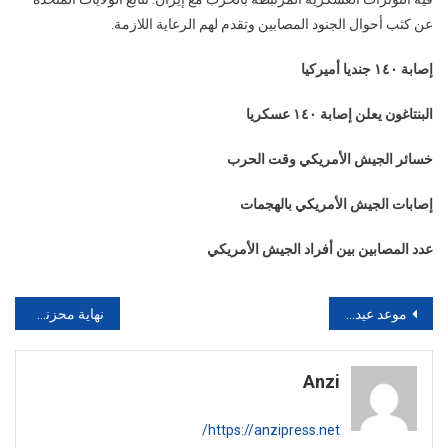
عن كثب أحوال الجنود المصابين وتقدم لهم الرعاية اللازمة.
إصابة ١٤٠ جنديا أميركيا
البنتاغون يعلن إصابة ١٤٠ عسكريا
خسائر الجيش الأمريكي وقت الحرب
إصابات الجيش الأمريكي بالهجمات
عدد المصابين بين أفراد الجيش الأمريكي
تصفّح
موعد عيد الفطر في المغرب
نهاية محزنة لاختفاء طفل صغير في زاكورة. . اكتشاف جثته يسبب صدمة كبيرة.
المقالات
Anzi
https://anzipress.net/