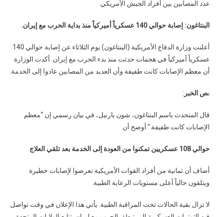
عدد المصابين بين أفراد الجيش الأمريكي
إصابة
حوالي
البنتاغون: إصابة حوالي 140 عسكرياً أميركياً منذ بداية الحرب مع إيران.
140
عسكرياً
أعلنت وزارة الدفاع الأمريكية (البنتاغون) يوم الثلاثاء عن إصابة حوالي 140
أميركياً
عسكرياً أميركياً في هجمات حدثت منذ بدء الحرب مع إيران. أكدت الوزارة
منذ
أن معظم الإصابات كانت طفيفة وأن العديد من المصابين عادوا إلى الخدمة.
بداية
الحرب
ن
ص الخبر
:
مع
إيران.
قال المتحدث باسم البنتاغون، شون بارنيل، في بيان رسمي إن “معظم
الإصابات كانت طفيفة.” أوضح أن
حوالي 108 عسكريين تمكنوا من العودة إلى الخدمة بعد تلقي العلاج
.
أضاف أن ثمانية من أفراد القوات الأمريكية تعرضوا لإصابات خطيرة
ويتلقون حالياً أعلى مستويات الرعاية الطبية.
لا تزال بقية الحالات تحت المراقبة الطبية. يأتي هذا الإعلان في وقت تواصل
فيه التوترات العسكرية المرتبطة بالحرب مع إيران. تتابع الولايات المتحدة