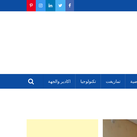
ضية
تمازيغت
تكنولوجيا
اكادير والجهة