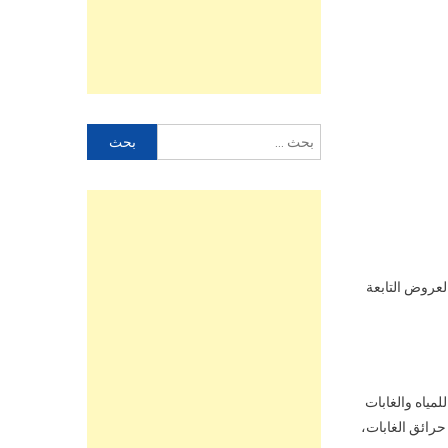
البحث
عن:
العروض التابعة
للمياه والغابات
حرائق الغابات،