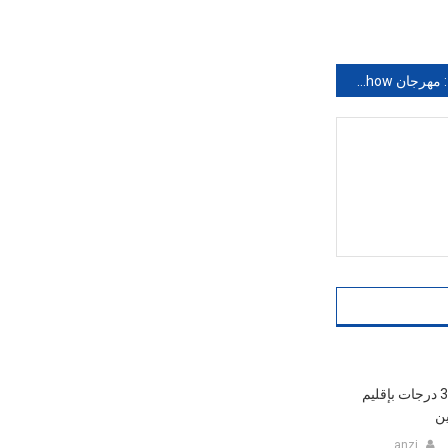
تيزنيت : مهرجان one man show يعود في دورته الخامسة
هزة أرضية بقوة 3,2 درجات بإقليم
ين
anzi