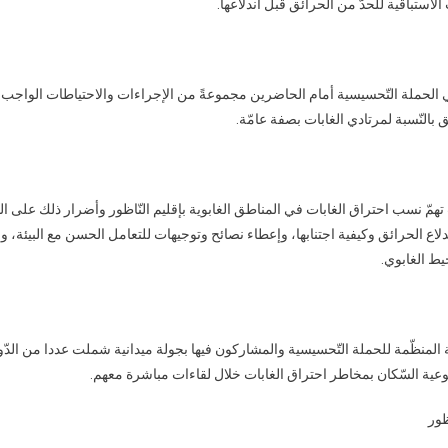
لاستباقية للحدّ من الحرائق قبل اندلاعها.
الحملة التّحسيسية أمام الحاضرين مجموعةً من الإجراءات والاحتياطات الواجب اتّ
 بالنّسبة لمرتادي الغابات بصفة عامّة.
تهمّ نسب احتراق الغابات في المناطق الغابوية بإقليم النّاظور وأضرار ذلك على البي
دلاع الحرائق وكيفية اجتنابها، وإعطاء نصائح وتوجيهات للتعامل الحسن مع البيئة، وا
حيط الغابوي.
 المنظّمة للحملة التّحسيسية والمشاركون فيها بجولة ميدانية شملت عددا من الدّو
ية السّكان بمخاطر احتراق الغابات خلال لقاءات مباشرة معهم.
ظور