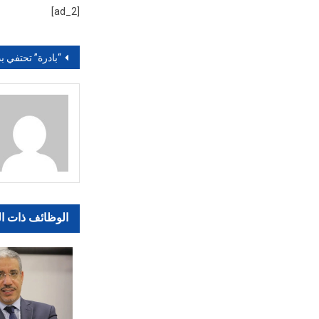
[ad_2]
تصفّح
“بادرة” تحتفي بذكرى ميلاد ول
المقالات
الوظائف ذات ا