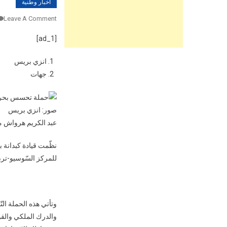
اخبار وطنية
Leave A Comment
[ad_1]
انزي بريس
جهات
صور: انزي بريس
عبد الكريم هرواش م
نظّمت قيادة كبدانة ب
للمركز السّوسيو-تربو
وتأتي هذه الحملة التّ
والدرك الملكي والقو