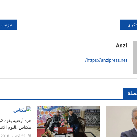
ي العهد‎‎
Anzi
https://anzipress.net/
لصلة
مكناس ،اليوم الاثن
22 أكتوبر، 2018