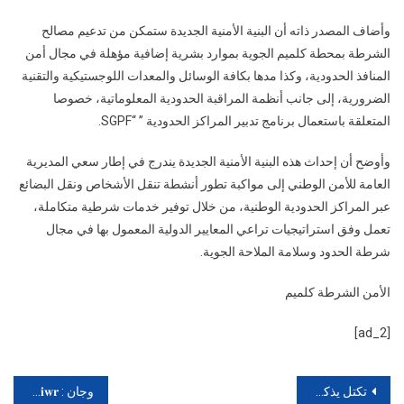
وأضاف المصدر ذاته أن البنية الأمنية الجديدة ستمكن من تدعيم مصالح
الشرطة بمحطة كلميم الجوية بموارد بشرية إضافية مؤهلة في مجال أمن
المنافذ الحدودية، وكذا مدها بكافة الوسائل والمعدات اللوجستيكية والتقنية
الضرورية، إلى جانب أنظمة المراقبة الحدودية المعلوماتية، خصوصا
المتعلقة باستعمال برنامج تدبير المراكز الحدودية ” “SGPF.
وأوضح أن إحداث هذه البنية الأمنية الجديدة يندرج في إطار سعي المديرية
العامة للأمن الوطني إلى مواكبة تطور أنشطة تنقل الأشخاص ونقل البضائع
عبر المراكز الحدودية الوطنية، من خلال توفير خدمات شرطية متكاملة،
تعمل وفق استراتيجيات تراعي المعايير الدولية المعمول بها في مجال
شرطة الحدود وسلامة الملاحة الجوية.
الأمن الشرطة كلميم
[ad_2]
تصفّح
تكتل يذكر الحكومة بتفعيل الإرادة الملكية
وجان : 𝐄-𝐠𝐢𝐰𝐫 يستضيف المهندس يوسف أقلال …حدث يرمي إلى استضافة الشخصيات المؤثرة محليا و دوليا