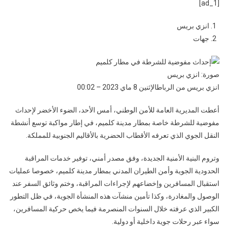
[ad_1]
مفوضية
للشرطة
انزي بريس
في
جهات
مطار
كلميم
صورة: انزي بريس
انزي بريس من الرباط
الإثنين 8 ماي 2023 – 00:02
أعطت المديرية العامة للأمن الوطني، أمس الأحد، الضوء الأخضر لإحداث
مفوضية للشرطة خاصة بمطار مدينة كلميم، في إطار مواكبة توسع أنشطة
النقل الجوي الذي تعرفه الأقطاب الحضرية بالأقاليم الجنوبية للمملكة.
وتروم البنية الأمنية الجديدة، وفق مصدر أمني، توفير خدمات المراقبة
الحدودية الجوية وأمن الطيران المدني بمطار مدينة كلميم، خصوصا عمليات
استقبال المسافرين وإخضاعهم لإجراءات المراقبة، وختم وثائق السفر عند
الوصول والمغادرة، وكذا تأمين منشآت هذه المنشأة الجوية، في ظل التطور
الكبير الذي عرفته خلال السنوات المنصرمة فيما يخص حركية المسافرين،
سواء عبر رحلات جوية داخلية أو دولية.