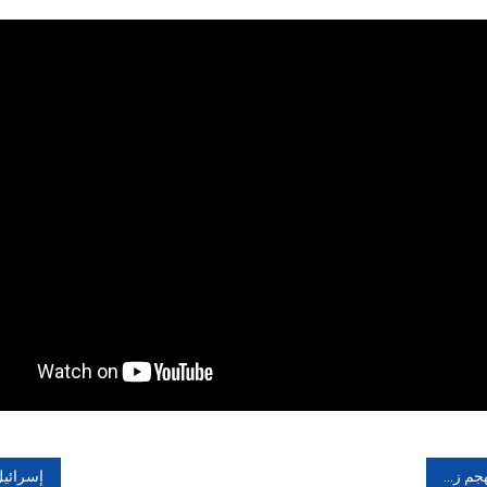
(الفوليك
اسيد)
و
الحمل
ف مقابل 70 درهم