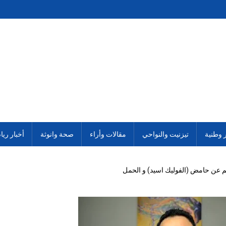
ر وطنية
تيزنيت والنواحي
مقالات وأراء
صحة وانوثة
أخبار ريا
لم عن حامض (الفوليك اسيد) و الحمل