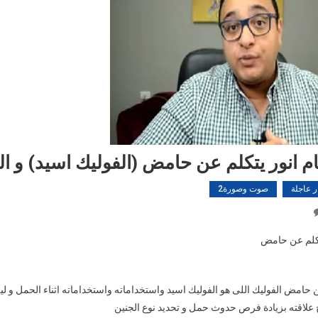
ام انور يتكلم عن حامض (الفوليك اسيد) و ا
ر عاجلة
صوت وصورة2
On
الدكتور
يتكلم عن حامض
بسام
انور
يتكلم
ن حامض الفوليك اللى هو الفوليك اسيد واستخداماته واستخداماته اثناء الحمل و ليه
عن
 علاقته بزيادة فرص حدوث حمل و تحديد نوع الجنين
حامض