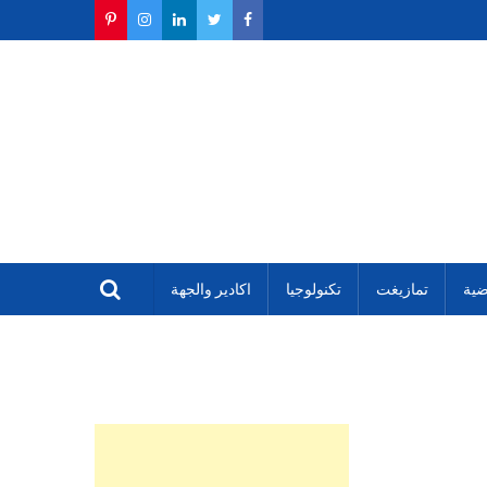
ضية
تمازيغت
تكنولوجيا
اكادير والجهة