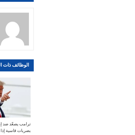
المقالات
الوظائف ذات ا
ترامب يصعّد ضد إي
بضربات قاسية إذا 