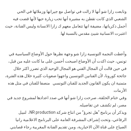
وتابعت زازا شو أنها لا زالت في تواصل مع جيرانها وزملائها في الحي
الشعبي الذي كانت تقطن به مشيرة أنها تحب زيارة حيها لأنها قضت فيه
أجمل ذكرياتها، مضيفة انها تتعامل معهم ك زازا الانسانة وليس الفنانة، حيث
اعتبرت الانسانية شيئ مقدس بالنسبة لها.
وأعطت النجمة التونسية زازا شو وجهة نظرها حول الأوضاع السياسية في
تونس، حيث اكدت أن الأوضاع اصبحت أحسن على ما كانت عليه من قبل،
في حين قالت أن المجال الفني هو المجال الوحيد الذي تضرر اكثر خلال
جائحة كورونا، لأن الفنانين التونسين واجهوا صعوبات كثيرة خلال هذه الفترة،
متمنية ان يكون القانون الجديد للفنان التونسي منصفا للفنان في مثل هذه
الأزمات.
وفي ختام الحلقة، صرحت زازا شو أنها في صدد اعدادها لمشروع جديد في
مصر، لم تكشف عن تفاصيله.
ويذكر أن برنامج “هل تجرؤ” من انتاج شركة NR production، لنبيل
الرفاعي، وتحت إشراف المشرفة العامة على البرنامج الاعلامية رانيا
الصياح على قناة الآن الاخبارية، ومن تقديم الفنانة المغربية رجاء قصابني.