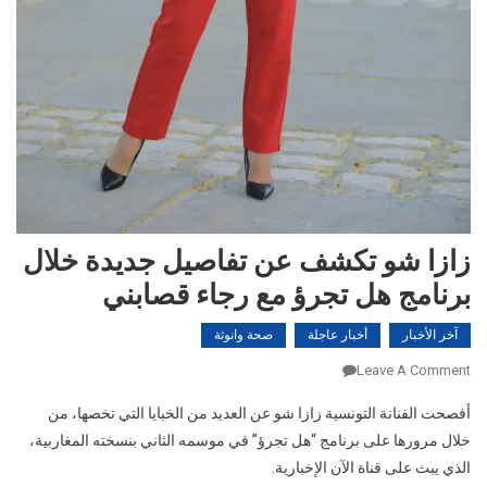
زازا شو تكشف عن تفاصيل جديدة خلال
برنامج هل تجرؤ مع رجاء قصابني
آخر الأخبار
أخبار عاجلة
صحة وانوثة
On
Leave A Comment
زازا
أفصحت الفنانة التونسية زازا شو عن العديد من الخبايا التي تخصها، من
شو
خلال مرورها على برنامج “هل تجرؤ” في موسمه الثاني بنسخته المغاربية،
تكشف
الذي يبث على قناة الآن الإخبارية.
عن