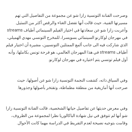
تفاصيل
جديدة
وصرحت الفنانة التونسية زازا شو عن مجموعة من التفاصيل التي تهم
خلال
برنامج
مسيرتها الفنية، حيث قالت أنها تفضل الغناء والرقص أكثر من التمثيل.
هل
وأعربت زازا شو عن سعادتها في اختيار الفيلم السينمائي أطياف streams
تجرؤ
في مهرجان لوكارنو السينمائي بسويسرا، للمخرج التونسي مهدي الهميلي،
مع
الذي شاركت فيه الى جانب ألمع الممثلين التونسيين، مشيرة أن اختيار فيلم
رجاء
أطياف streams في هذا المهرجان العالمي، هو فرحة تونس بكاملها، وأنه
قصابني
أول فيلم تونسي يتم اختياره في مهرجان لوكارنو.
وفي السياق ذاته، كشفت النجمة التونسية زازا شو عن أصولها، حيث
صرحت أنها أمازيغية من منطقة مطماطة، وتفتخر بأصولها وجذورها.
وفي معرض حديثها عن تفاصيل حياتها الشخصية، قالت الفنانة التونسية زازا
شو أنها لم تتوفق في نيل شهادة الباكالوريا نظرا لمجموعة من الظروف،
وقامت بتوجيه نصيحة لعدم التفريط في الدراسة مهما كانت الأحوال.