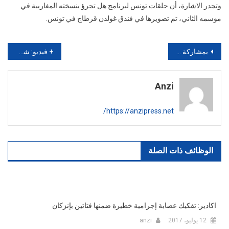
وتجدر الاشارة، أن حلقات تونس لبرنامج هل تجرؤ بنسخته المغاربية في
موسمه الثاني، تم تصويرها في فندق غولدن قرطاج في تونس.
تصفّح
بمشاركة نجوم هوليوود .. سيف عريبي يطلق برومو “باشا” من الجونة كأول فيلم عالمي يإنتاج عربي وبطولة فنان مصري شهير
+ فيديو: شراكة فنيّة بين “يونيفرسال أرابيك ميوزيك” و”مهرجان الجونة السينمائيّ” بدورته الخامسة
المقالات
Anzi
https://anzipress.net/
الوظائف ذات الصلة
اكادير: تفكيك عصابة إجرامية خطيرة ضمنها فتاتين بإنزكان
12 يوليو، 2017
anzi