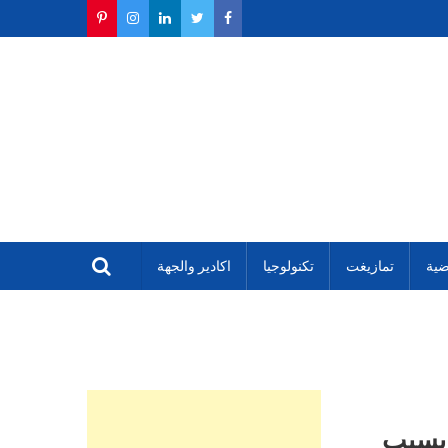
ضية
تمازيغت
تكنولوجيا
اكادير والجهة
 بسبب