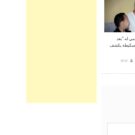
ي له “بعد
كاسكيطة يكشف
anzi