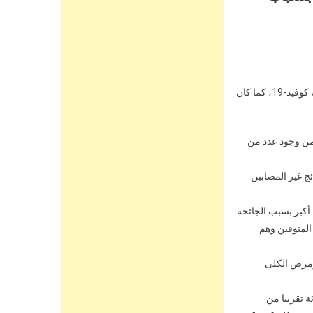
كشفت، دراسة لجامعة كيب تاون، أمس الثلاثاء، أن المصابين بالسكري ليسوا أكثر عرضة للوفاة بسبب كوفيد-19، كما كان
من وجود عدد من
ئج غير المصابين
أكبر بسبب الجائحة.
لمتوفين وهم
ومرض الكلى
HbA1  ” (اختبار الهيموغلوبين السكري) لدى 50 في المائة تقريبا من