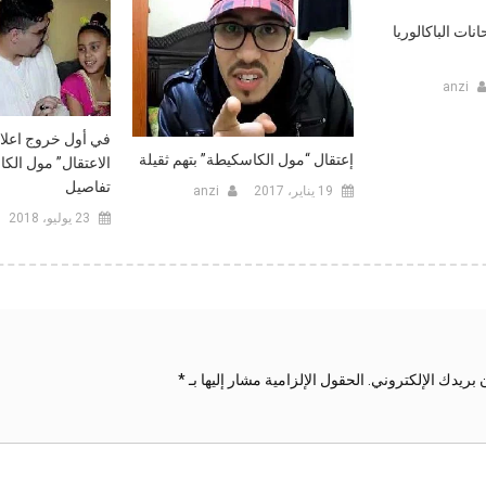
نات الباكالوريا
anzi
في أول خروج اعلام
إعتقال “مول الكاسكيطة” بتهم ثقيلة
الاعتقال” مول ال
تفاصيل
19 يناير، 2017
anzi
23 يوليو، 2018
 بريدك الإلكتروني.
الحقول الإلزامية مشار إليها بـ
*