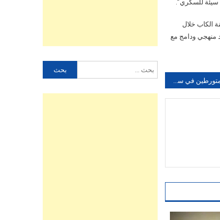
ة الكاب خلال
 هناك رد منهجي ودامج مع
البحث
عن:
إيقاف متورطين في سرقة سلاح شرطي بأكادير