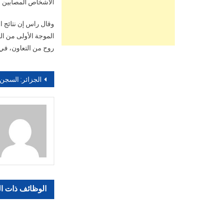
الأشخاص المصابين بالسكري كان يزيد عن 10 في المائة،
وقال راس إن نتائج ا
روح من التعاون، في
تصفّح
الجزائر: السجن النافذ لوزير 
المقالات
الوظائف ذات ا