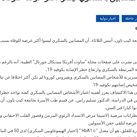
ر عاجلة
اخبار دولية
On
الأشخاص
المصابين
بالسكري
ليسوا
تي نشرت على صفحات مجلة “ساوث أفريكا ميديكال جورنال” الطبية، أنه بالرغم 
أكثر
المرتبطة بالسكري وارتفاع خطر الإصابة بكوفيد-19،
عرضة
 السريرية للأشخاص المصابين بالسكري وبفيروس كورونا لم تكن أكثر اختلافا عن نتا
للوفاة
بسبب
يص إصابتهم بكوفيد-19.
كوفيد-19
 هذا الاكتشاف يعزز أهمية اعتبار الأشخاص المصابين بالسكري كفئة تواجه خطرا 
 في الدراسة، الدكتور تسليم راس، عن قسم طب الأسرة بجامعة كيب تاون، أن ا
وا كبارا في السن،
ضطرابات مرضية (لاسيما مرض الانسداد الرئوي المزمن وقصور القلب الاحتقاني 
 عرضة لتلقي حقن الأنسولين.
وأضاف أن “الأكثر إثارة للقلق، هو أن معدل ” c