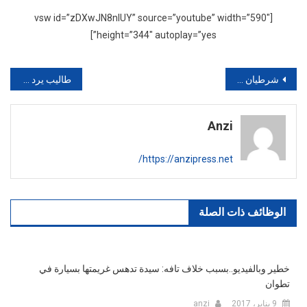
[vsw id=”zDXwJN8nIUY” source=”youtube” width=”590″
height=”344″ autoplay=”yes”]
تصفّح
شرطيان يضطران لاستخدام سلاحهما لتوقيف مجرم خطير
طاليب يرد على الصحفي السعودي فهد الشمري
المقالات
Anzi
https://anzipress.net/
الوظائف ذات الصلة
خطير وبالفيديو..بسبب خلاف تافه: سيدة تدهس غريمتها بسيارة في
تطوان
9 يناير، 2017
anzi