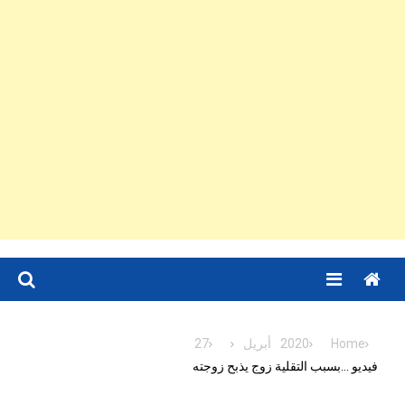
Menu
Home
2020
أبريل
27
فيديو …بسبب التقلية زوج يذبح زوجته