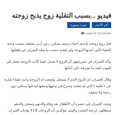
فيديو …بسبب التقلية زوج يذبح زوجته
آخر الأخبار
صوت وصورة
On
Leave A Comment
فيديو
قتل زوج زوجته بإحدى أحياء برشيد بسكين، دون أدنى شفقة، بسبب وجبة
…
العشاء التي أعدتها الزوجة ولم تعجبه حسب ما نقله الجيران عن طفلتها.
بسبب
التقلية
وأكد الجيران في تصريحهم أن الزوج لا يعمل، فيما كانت الزوجة تعمل في
زوج
البيوت لتجد ما تصرفه على أبنائها .
يذبح
زوجته
وقال الجيران، إن الزوج الذي لا يشتغل، وضعت له الزوجة وجبة عشاء عبارة
عن « تقلية » التي لم تعجبه وصرخ في وجهها وعنفها ليذبحها بسكين دون
رحمة ولا شفقة.
وشدد الجيران في حسرة أن الأطفال بعد وفاة والدتهم وسجن والدهم
سيظلون عرضة للتشرد واليتم، مؤكدين أن الزوجان كانا لا يؤذيان الجيران.