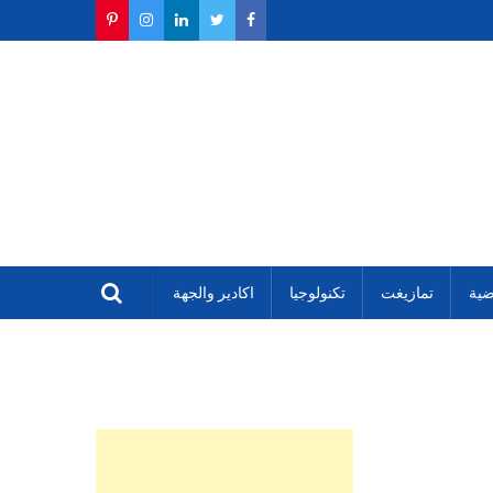
ضية
تمازيغت
تكنولوجيا
اكادير والجهة