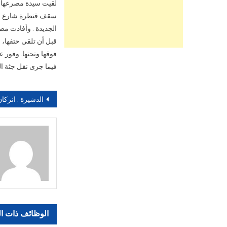
سقف قنطرة شارع محم
الجديدة . وأفادت مصا
قبل أن تلقى حتفها، 
فوقها وتحتها. وفور 
فيما جرى نقل جثة ال
تصفّح
الدشيرة : انزكان ” كرنفال بيلماون بودومان ” .. يوم الأ
المقالات
الوظائف ذات ا