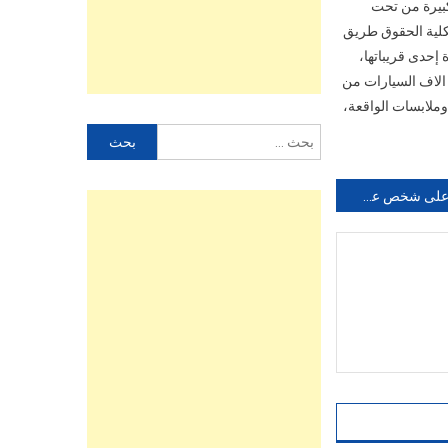
اري إثر سقوط حجرة كبيرة من تحت
كلية الحقوق طريق
 إحدى قريباتها،
 الاف السيارات من
وملابسات الواقعة،
البحث
عن:
القبض على شخص عشريني زرع الرعب في نفوس المواطنينبأولاد جرار