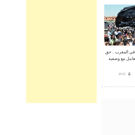
راير” في المغرب .. حق
عامل مع وضعية
anzi