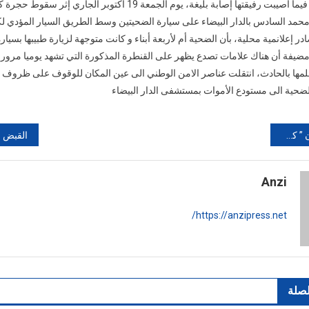
لقيت سيدة مصرعها فيما أصيبت رفيقتها إصابة بليغة، يوم الجمعة 19 أكتوبر الج
البيضاء””سقوط
د السادس بالدار البيضاء على سيارة الضحيتين وسط الطريق السيار المؤدي ل
حجرة
در إعلانمية محلية، بأن الضحية أم لأربعة أبناء و كانت متوجهة لزيارة طبيبها بسيارة
من
سقف
مضيفة أن هناك علامات تصدع يظهر على القنطرة المذكورة التي تشهد يوميا مرور
قنطرة
علمها بالحادث، انتقلت عناصر الامن الوطني الى عين المكان للوقوف على ظروف 
يخلف
ضحية الى مستودع الأموات بمستشفى الدار البيضاء
مصرع
سيدة
حد ، 21 اكتوبر
Anzi
https://anzipress.net/
لصلة