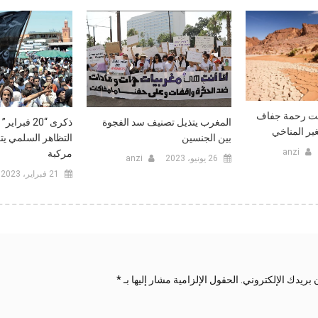
حت رحمة جفاف
المغرب يتذيل تصنيف سد الفجوة
ذكرى “20 فب
ير المناخي
بين الجنسين
التظاهر السلمي يت
anzi
مركبة
26 يونيو، 2023
anzi
21 فبراير، 2023
 بريدك الإلكتروني.
الحقول الإلزامية مشار إليها بـ
*