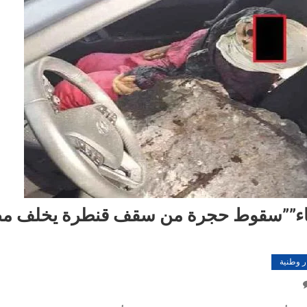
يضاء””سقوط حجرة من سقف قنطرة يخلف م
ر وطنية
On
الدار