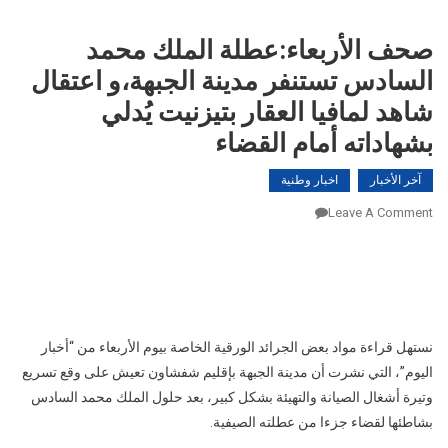
صحف الأربعاء:عطلة الملك محمد
السادس تستنفر مدينة الجبهة،و اعتقال
شاهد لمافيا العقار بتيزنيت يُدلي
بشهاداته أمام القضاء
آخر الأخبار
اخبار وطنية
On
Leave A Comment
صحف
“أخبار اليوم” أنه في الوقت الذي تؤكد كاتبة الدولة المكلفة بالماء،
الأربعاء:عطلة
شرفات أفيلال، أن مشكل “أزمة العطش” بزاكورة قد حل بعد
الملك
وضع الحكومة عددا من الإجراءات والحلول، أكد عبد الحليم
محمد
لمقيرش، كاتب فرع زاكورة لـ”أطاك المغرب”، للجريدة أن
السادس
نستهل قراءة مواد بعض الجرائد الورقية الخاصة بيوم الأربعاء من “أخبار
تستنفر
اليوم”، التي نشرت أن مدينة الجبهة بإقليم شفشاون تعيش على وقع تسريع
مدينة
الجبهة،و
وتيرة أشغال الصيانة والتهيئة بشكل كبير، بعد حلول الملك محمد السادس
اعتقال
بشاطئها لقضاء جزءا من عطلته الصيفية.
شاهد