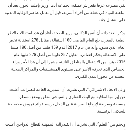
لقي مصرعه غرقا بقعر بئر عميقة، بجماعة أيت أورير بإقليم الحوز، بعد أن
ابتلعته المياه في غفلة من أفراد أسرته، قبل أن تعمل عناصر الوقاية المدنية
على انتشال جثته.
وذكر العدد ذاته أن أنس الدكالي، وزير الصحة، أفاد أن عدد استقالات الأطر
الطبية بالمغرب بلغ العام الماضي 180 استقالة، مقابل 278 استقالة تخص
العام الذي سبق، وأنه في عام 2017 أقدم 159 طبيبا من أصل 180 طبيبا
على الاستقالة بحكم قضائي، مقابل 257 طبيبا من أصل 278 طبيبا عام
2016، هربا من الاشتغال بالمناطق النائية، مشيرا إلى أن هذا الأمر وراء
الخصاص الذي تعرفه الأطر على مستوى المستشفيات والمراكز الصحية
البعيدة عن محور المدن الكبرى.
وإلى الاتحاد الاشتراكي”، التي نشرت أن المديرية العامة للضرائب أعلنت
عن إبرامها اتفاقية مع البنك العقاري والسياحي تتعلق بوضع مسطرة
مبسطة وسريعة لإرجاع الضريبة على الدخل برسم فوائد قروض مخصصة
للسكنى الرئيسية.
ونختم من “العلم”، التي نشرت أن الفيدرالية البيمهنية لقطاع الدواجن أعلنت