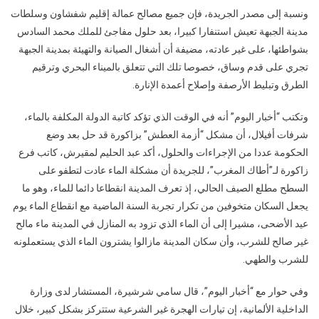
لمافيا
ونسبة إلى مصدر الجريدة، فإن جميع مصالح عمالة إقليم شفشاون وسلطات
العقار
مدينة الجبهة تعيش استنفارا كبيرا، بعد حلول مفاجئ للملك محمد السادس
بتيزنيت
بشواطئها، على غير عادته، مضيفة أن أشغال الصيانة والتهيئة بمدينة الجبهة
يُدلي
تجري على قدم وساق، خصوصا تلك التي تتعلق بالميناء البحري وترقيم
بشهاداته
الطرق وتبليط الأرصفة وإصلاح أعمدة الإنارة.
أمام
القضاء
وتكتب “أخبار اليوم” أنه في الوقت الذي تؤكد كاتبة الدولة المكلفة بالماء،
شرفات أفيلال، أن مشكل “أزمة العطش” بزاكورة قد حل بعد وضع
الحكومة عددا من الإجراءات والحلول، أكد عبد الحليم لمقيرش، كاتب فرع
زاكورة لـ”أطاك المغرب”، للجريدة أن مشكلة الماء عادت لتطفو على
السطح مطلع الصيف الحالي، إذ تعرف المدينة انقطاعا دائما للماء، وهو ما
يجعل السكان متخوفين من تكرار تجربة السنة الماضية مع انقطاع الماء يوم
عيد الأضحى، مشيرا إلى أن الماء الذي تزود به المنازل في المدينة ماء مالح
غير صالح للشرب، وأن سكان المدينة مازالوا يشترون الماء الذي يستعملونه
للشرب والطهي.
وفي حوار مع “أخبار اليوم”، قال سامي شرشيرة، المستشار لدى وزارة
الداخلية الألمانية، إن تيارات الهجرة غير الشرعية ستتركز بشكل كبير، خلال