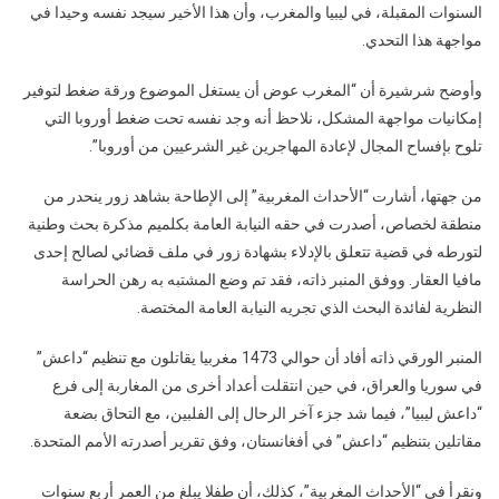
السنوات المقبلة، في ليبيا والمغرب، وأن هذا الأخير سيجد نفسه وحيدا في
مواجهة هذا التحدي.
وأوضح شرشيرة أن “المغرب عوض أن يستغل الموضوع ورقة ضغط لتوفير
إمكانيات مواجهة المشكل، نلاحظ أنه وجد نفسه تحت ضغط أوروبا التي
تلوح بإفساح المجال لإعادة المهاجرين غير الشرعيين من أوروبا”.
من جهتها، أشارت “الأحداث المغربية” إلى الإطاحة بشاهد زور ينحدر من
منطقة لخصاص، أصدرت في حقه النيابة العامة بكلميم مذكرة بحث وطنية
لتورطه في قضية تتعلق بالإدلاء بشهادة زور في ملف قضائي لصالح إحدى
مافيا العقار. ووفق المنبر ذاته، فقد تم وضع المشتبه به رهن الحراسة
النظرية لفائدة البحث الذي تجريه النيابة العامة المختصة.
المنبر الورقي ذاته أفاد أن حوالي 1473 مغربيا يقاتلون مع تنظيم “داعش”
في سوريا والعراق، في حين انتقلت أعداد أخرى من المغاربة إلى فرع
“داعش ليبيا”، فيما شد جزء آخر الرحال إلى الفلبين، مع التحاق بضعة
مقاتلين بتنظيم “داعش” في أفغانستان، وفق تقرير أصدرته الأمم المتحدة.
ونقرأ في “الأحداث المغربية”، كذلك، أن طفلا يبلغ من العمر أربع سنوات