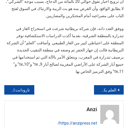
أن ترويج أخبار نفوق حوالي 20 بالمائة من الدجاج، بسبب موجة “الشركي”،
لا يطابق الواقع، وأن الغرض منه هو بث الريبة والارتباك في السوق لفتح
الباب على مصراعيه أمام المحتكرين والمضاربين.
ووفق العدد ذاته، فإن شركة بريطانية شرعت في استخراج الغاز في
تندرارة بالمنطقة الشرقية، بعدما أكدت الدراسات الاستكشافية توفر
المنطقة على احتياطي كبير من الغاز الطبيعي. وأضافت “العلم” أن الشركة
البريطانية قالت إن جهاز الحفر تم وضعه في منطقة التنقيب الجديدة
برصيف تندرارة في المغرب، ويتعلق الأمر بالآلة التي تم استخدامها في
جميع آبار الشركة على الأراضي المغربية لصالح آبار 9ـ te” و”10ـte” و”
11ـte” وفق الترميز الخاص بها.
تصفّح
العلم يكشف “الوهم الأكبر” بحياة الملايين
تارودانت:لسعة عقرب تقتل طفلة قبل وصولها إلى مستشفى الحسن الثاني
المقالات
Anzi
https://anzipress.net/