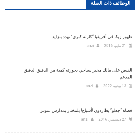
الوظائف ذات الصلة
ظهور زيكا فى أفريقيا “كارثة كبرى” تهدد بتزايد
21 مايو، 2016
anzi
القبض على مالك مخبز سياحي بحوزته كمية من الدقيق الدقيق
المدعم
13 يونيو، 2022
anzi
قضاة “جطو” يطاردون !أشباح! بلمختار بمدارس سوس
27 ديسمبر، 2016
anzi