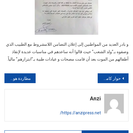
و بادر العديد من المواطنين إلى إعلان التضامن اللامشروط مع الطبيب الذي
وصفوه بـ”ولد الشعب” حيث قالوا أنه ساعدهم في مناسبات عديدة لإنقاذ
أطفالهم من الموت بعد أن قامت مصحات و عيادات طبية بـ”ابتزازهم” مالياً.
تصفّح
حوار كامل:هذه قصتي في الحبس وغادي نرجع ليكم
مطاردة هوليودية تنتهي بحجز أطنان من اللحوم المهربة بسيدي بيبي
المقالات
Anzi
https://anzipress.net/