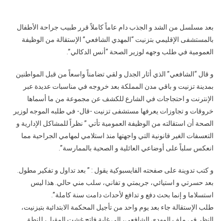
بوزارة
office in a request to Health Minister Anas al-Dikal
الصحة
بعد مسلسل من الشد و الجذب دام عاماً كاملاً قرر طبيب جراحة الأطفال
في
بالمستشفى الإقليمي بتزنيت “المهدي الشافعي” الإستقالة من الوظيفة
تزنيت
يرغم
العمومية في طلب وجهه لوزير الصحة “أنس الدكالي”.
طبيباً
جراحاً
و قال “الشافعي” الذي أثار الجدل و لقي تضامناً واسعاً من قبل المواطنين
على
بمدينة تزنيت و باقي مدن المملكة بعد خروجه في مناسبات عديدة عبر
الإستقالة
الإنترنت و احتجاجات في الشارع للكشف عن مجموعة من ما أسماها
و
خروقات و تجاوزات يعرفها مستشفى تزنيت -قال- في طلبه الموجه لوزير
ترك
الصحة أن استقالته من الوظيفة العمومية تأتي ” نظراً للمشاكل الإدارية و
أبناء
التعسفات الغير قانونية التي واجهتها منذ استلامي لمهامي الجراحية مما
الفقراء
انعكس سلباً على أوضاعي العائلية و الصحية بالممارسة”.
عرضةً
للضياع
و كتب تدوينة على صفحته الفايسبوكية يقول : ” بعد تداول و تفكير مطول.
بعد حسرتي و استيائي، جريمتي و تفاني، سلب مني حالي. هذا ليس
استسلاما و إنما بحث دفع و تدافع لأحداث دامت سنة كاملة”.
طلب الإستقالة جاء بعد يوم واحد من تأجيل المحكمة الابتدائية بتيزنيت،
النظر في ملف المهدي الشافعي، إلى غاية فاتح غشت المقبل، للنطق