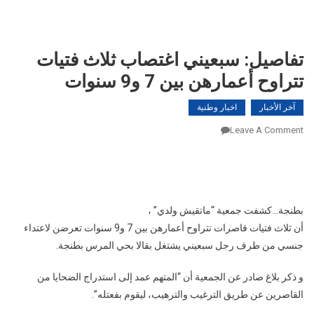
تفاصيل: سبعيني اغتصاب ثلاث فتيات
تتراوح أعمارهن بين 7 و9 سنوات
آخر الأخبار
اخبار وطنية
On
Leave A Comment
تفاصيل:
Three girls aged between 7 and 9 years old were
سبعيني
sexually assaulted by a 70-year-old man who was
اغتصاب
working as a laborer in the district of Marsa Tangier.
ثلاث
فتيات
بطنجة…كشفت جمعية “ماتقيش ولدي” ،
تتراوح
أن ثلاث فتيات قاصرات تتراوح أعمارهن بين 7 و9 سنوات تعرضن لاعتداء
أعمارهن
جنسي من طرف رجل سبعيني يشتغل بقالا بحي المرس بطنجة.
بين
7
و ذكر بلاغ صادر عن الجمعية أن “المتهم عمد إلى استدراج الضحايا من
و9
القاصرين عن طريق الترغيب والترهيب، ليقوم بفعتله”.
سنوات