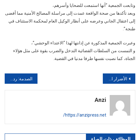
وتابعت الجمعية “أنها استمعت للضحايا وأسرهم،
وبعد تأكدها من صحة الواقعة عمدت إلى مراسلة المصالح الأمنية مما أفضى
إلى اعتقال الجاني وعرضه على أنظار الوكيل العام لمحكمة الاستئناف في
طنجة”.
وعبرت الجمعية المذكورة عن إدانتها لهذا “الاعتداء الوحشي”،
و التمست من السلطات القضائية التدخل والضرب بقوة على مثل هؤلاء
الجناة، كما نصبت نفسها طرفا مدنيا في القضية.
تصفّح
الأضرار المترتبة على شرب الماء وقوفا
الصدمة: رد فعل صادم للمصريين
المقالات
Anzi
https://anzipress.net/
الوظائف ذات الصلة