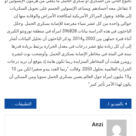
بالنوع الثاني من السكري أو سكري الحمل ما يكفي من هرمون الإنسولين أو
لا تتفاعل معه أجسادهم. ويساعد الإنسولين الجسم على تحويل السكريات
إلى طاقة. وتقول المراكز الأمريكية لمكافحة الأمراض والوقاية منها إن
حوالي واحدة من كل عشر نساء معرضة للإصابة بسكري الحمل. وحلل
الباحثون في هذه الدراسة بيانات 396828 امرأة في منطقة تورونتو الكبرى
أثناء فترة حملهن بين 2002 و2014. وذكر الباحثون أن تحليل البيانات أشار
إلى أن كل زيادة تبلغ عشر درجات في معدل الحرارة يرتبط بزيادة قدرها
ستة في المئة في مخاطر الإصابة بسكري الحمل. وأوضحت بوث لنشرة
رويترز هيلث أن المخاطر المتزايدة ربما تكون هامة إذ يتوقع أن تزيد درجات
الحرارة العالمية بحلول 2050. وقالت “ربما العدد يبدو صغيرا لكن بين 10
و15 مليون امرأة حول العالم يصبن بسكري الحمل سنويا ومن الممكن أن
يكون لهذا الأمر تأثير كبير”.
تصفّح
بالفيديو: الوردي مشيت ندوز على القلب طلبو لمرتي 8000 درهم مع الجوج ديال الليل
التطبيقات و الواتساب التواصل يؤثر على أداء “اتصالات المغرب
المقالات
Anzi