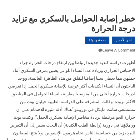
خطر إصابة الحوامل بالسكري مع تزايد
درجة الحرارة
آخر الأخبار
صحة وانوثة
On
Leave A Comment
خطر
أظهرت دراسة كندية جديدة ارتباطا بين ارتفاع درجات الحرارة جراء
إصابة
الاحتباس الحراري وزيادة عدد النساء اللواتي يصبن بمرض السكري أثناء
الحوامل
حملهن مما يعطي سببا إضافيا للقلق من هذه الظاهرة العالمية. ووجد
بالسكري
مع
الباحثون أن النساء الكنديات أكثر عرضة للإصابة بسكري الحمل إذا تعرضن
تزايد
لدرجات حرارة أعلى من المتوسط مقارنة بالنساء الحوامل في المناطق
درجة
الأكثر برودة. وقالت المشرفة على الدراسة الطبيبة جيليان بوث من
الحرارة
مستشفى سانت مايكل في تورونتو “هناك أدلة مثيرة للاهتمام على أن
حرارة الجو مرتبطة بزيادة مخاطر الإصابة بسكري الحمل”. وكتبت بوث
وزملاؤها في دورية (رابطة الطب الكندية) أن البحث يشير إلى أن التعرض
للبرد يزيد من حساسية الناس تجاه هرمون الإنسولين. ولا ينتج المصابون