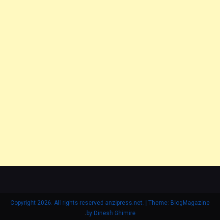
Copyright 2026. All rights reserved anzipress.net.
|
Theme: BlogMagazine
.
by
Dinesh Ghimire