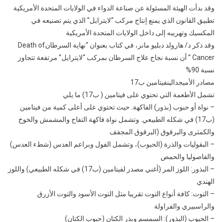
وقد بدأت الهيئة المسئولة عن صناعة الدواء في الولايات المتحدة الأمريكية
تطبيق القانون الذي يمنع إنتاج مركب “لايترايل” الذي يتم تصنيعه في
المكسيك وتهريبه إلى داخل الولايات المتحدة الأمريكية
وقد ذكر د/ هارولد دبليو مانر، في كتاب بعنوان “نهاية السرطانDeath of
Cancer ” أن نسبة نجاح علاج السرطان بمركب “لايترايل” مرتفعة تتجاوز
نسبة 90%
مصادر الأميجدالينفيتامين ب17
تشمل الأطعمة التي تحتوي على فيتامين ( ب17) ما يلي
– نواة أو حبوب (بذور) الفاكهة. حيث تحتوي على أعلى كمية من فيتامين
(ب17) في شكله الطبيعي. وتشمل نواة فاكهة التفاح والمشمش والخوخ
والكمثرى والبرقوق (البرقوق المجفف
– البقوليات والذرة (الحبوب)، وتشمل الفول وبراعم العدس (شطء العدس)
والفاصوليا والحمص
– البذور: اللوز المر (أغني مصدر لفيتامين (ب17) في شكله الطبيعي) واللوز
الهندي
– التوت: كافة أنواع التوت تقريبا مثل التوت الأسود والتوت الأزرق
والراسبيري والفراولة
– الحبوب (البذور): السمسم وبذر الكتان (حبوب الكتان)