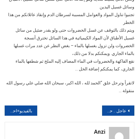
وسائل غسيل اليدين
تجنبوا تناول المواد والعوامل المسببة لسرطان الدم وإنقاذ عائلاتكم من هذا
الخطر
ويتم ذلك بالتوقف عن غسل الخضروات حتى ولو بقدر ضئيل من سائل
غسيل الأطباق لأن المواد الكيميائية في هذا السائل تخترق أنسجة
الخضروات ولن تزول بغسلها بالماء – بغض النظر عن عدد مرات غسلها
بالماء الجاري. ويمكنكم بدلا من ذلك،
نقع الفاكهة والخضروات في الماء المضاف إليه الملح ثم شطفها بالماء
الجاري، كما يمكنكم إضافة الخل …
لاتقرأ وترحل علق “الحمد لله ، الله اكبر، سبحان الله صلي علي رسول الله
منقولة …
تصفّح
عاجل .. حالة وفاة يلُفها الغُموض لامرأة متزوجة في مقتبل العُمر تُزلزل ساكنة جماعة “تِيسراس” بأولوز …
بالفيديو=احلى صوت لدرجة انهم طلبو منه اعادة الغناء
المقالات
Anzi