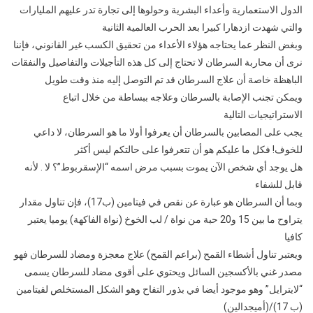
الدول الاستعمارية وأعداء البشرية وحولوها إلى تجارة تدر عليهم المليارات
والتي شهدت ازدهارا كبيرا بعد الحرب العالمية الثانية
وبغض النظر عما يحتاجه هؤلاء الأعداء من تحقيق الكسب غير القانوني، فإننا
نرى أن محاربة السرطان لا تحتاج إلى كل هذه التأجيلات والتفاصيل والنفقات
الباهظة خاصة أن علاج السرطان قد تم التوصل إليه منذ وقت طويل
ويمكن تجنب الإصابة بالسرطان وعلاجه ببساطة من خلال اتباع
الاستراتيجيات التالية
يجب على المصابين بالسرطان أن يعرفوا أولا ما هو السرطان، لا داعي
للخوف! فكل ما عليكم هو أن تتعرفوا على حالتكم ليس أكثر
هل يوجد أي شخص الآن يموت بسبب مرض اسمه “الإسقربوط”؟ لا . لأنه
قابل للشفاء
وبما أن السرطان هو عبارة عن نقص في فيتامين (ب17)، فإن تناول مقدار
يتراوح ما بين 15 و20 حبة من نواة / لب الخوخ (نواة الفاكهة) يوميا يعتبر
كافيا
ويعتبر تناول أشطاء القمح (براعم القمح) علاج معجزة ومضاد للسرطان فهو
مصدر غني بالأكسجين السائل ويحتوي على أقوى مضاد للسرطان يسمى
“لايترايل” وهو موجود أيضا في بذور التفاح وهو الشكل المستخلص لفيتامين
(ب 17)/(أميجدالين)