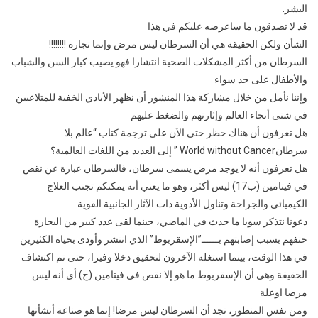
البشر.
كذبة
قد لا تصدقون ما ساعرضه عليكم في هذا
في
تاريخ
الشأن ولكن الحقيقة هي أن السرطان ليس مرض وإنما تجارة !!!!!!!!
البشريه
السرطان من أكثر المشكلات الصحية انتشارا فهو يصيب كبار السن والشباب
واكبر
والأطفال على حد سواء
تجارة
وإننا نأمل من خلال مشاركة هذا المنشور أن نظهر الأيادي الخفية للمتلاعبين
دمرت
في شتى أنحاء العالم وإثارتهم والضغط عليهم
الملايين
هل تعرفون أن هناك حظر حتى الآن على ترجمة كتاب “عالم بلا
من
سرطانWorld without Cancer ” إلى العديد من اللغات العالمية؟
البشر.
هل تعرفون أنه لا يوجد مرض يسمى سرطان، فالسرطان عبارة عن نقص
في فيتامين (ب17) ليس أكثر، وهو ما يعني أنه يمكنكم تجنب العلاج
الكيميائي والجراحة وتناول الأدوية ذات الآثار الجانبية القوية
دعونا نتذكر سويا ما حدث في الماضي، حينما لقى عدد كبير من البحارة
حتفهم بسبب إصابتهم بــــــ”الإسقربوط” الذي انتشر وأودى بحياة الكثيرين
في هذا الوقت، بينما استغله الآخرون لتحقيق دخلا وفيرا، حتى تم اكتشاف
الحقيقة وهي أن الإسقربوط ما هو إلا نقص في فيتامين (ج) أي أنه ليس
مرضا اوعلة
ومن نفس المنظور، نجد أن السرطان ليس مرضا! إنما هو صناعة أنشأتها