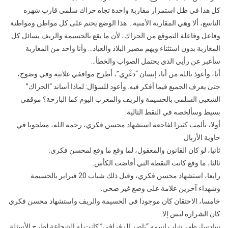
كل هذا في ظل استمرار مقاربة واحدة تجاه حراك سلمي قارب شهره
التاسع، ألا وهي المقاربة الأمنية… هذا الوضع يحتم على كل مواطن ومواطنة
وفاعل وفاعلة التموقع من الحراك، لأن ما يقع بالحسيمة والريف يسائل كل
المغاربة بدون استثناء ويهم مصير البلاد والعباد… وأنا واحد من المغاربة
سأعبر عن رأيي الذي يحتمل الصواب والخطأ…
أنا، وأعوذ بالله من أنا، إنسان “دغْرِي”، أطرح مواقفي علانية وفي وضوح،
حتى يعرف الجميع فيما أفكر فيه. وأعود للسؤال: لماذا أساند “الحراك”
الشعبي السلمي بالحسيمة والريف والمغرب اليوم كما البارحة؟ موقفي
بسيط وسألخصه في النقط التالية:
أولا، تألمت كثيرا لفاجعة استشهاد محسن فكري، رحمه الله، مطحونا في
حاوية الأزبال.
ثانيا، لو كان القانون والمعقول، لما وقع ما وقع لمحسن فكري.
ثالثا، ما وقع كانت النقطة التي أفاضت الكأس.
رابعا، استشهاد محسن فكري، وقبل ذلك شباب 20 فبراير بالحسيمة
وشهداء آخرين علامة على وضع غير صحي.
خامسا، الاحتقان كان موجودا في الحسيمة والريف واستشهاد محسن فكري
كان الشرارة ليس إلا.
سادسا، ظهر شاب اسمه “ناصر الزفزافي” كانت له الشجاعة لطرح الأسئلة