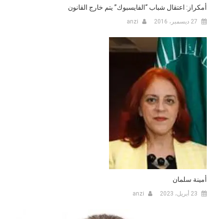
أمكراز: اعتقال شباب “الفايسبوك” يتم خارج القانون
27 ديسمبر، 2016
anzi
أمينة سلمان
23 أبريل، 2023
anzi