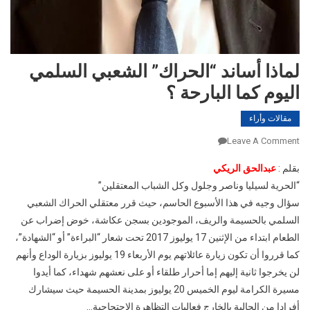
لماذا أساند “الحراك” الشعبي السلمي
اليوم كما البارحة ؟‎
مقالات وأراء
On
Leave A Comment
لماذا
بقلم :
عبدالحق الريكي
أساند
“الحرية لسيليا وناصر وجلول وكل الشباب المعتقلين”
“الحراك”
سؤال وجيه في هذا الأسبوع الحاسم، حيث قرر معتقلي الحراك الشعبي
الشعبي
السلمي
السلمي بالحسيمة والريف، الموجودين بسجن عكاشة، خوض إضراب عن
اليوم
الطعام ابتداء من الإثنين 17 يوليوز 2017 تحت شعار “البراءة” أو “الشهادة”،
كما
كما قرروا أن تكون زيارة عائلاتهم يوم الأربعاء 19 يوليوز بزيارة الوداع وأنهم
البارحة
لن يخرجوا ثانية إليهم إما أحرار طلقاء أو على نعشهم شهداء، كما أيدوا
؟‎
مسيرة الكرامة ليوم الخميس 20 يوليوز بمدينة الحسيمة حيث سيشارك
أفرادا من الجالية بالخارج فعاليات التظاهرة الاحتجاجية…