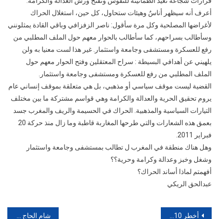
قرارات شجاعة تعيد الطمأنينة للنفوس وتفتح ورش العدالة والكرامة.
أعرف أنه سيظهر أناسٌ وهيئات ستحاول، كل حين، استغلال الحراك
لأغراضها المصلحية وكل مرة سأقول: ناصر الزفزافي وباقي القادة يمثلونني
وسأطالب بسراحهم، كما سأطالب بالحوار معهم حول الملف المطلبي من
رفع للعسكرة ومستشفى وجامعة واستثمار. غير هذا لست معنيا به ولن
يلهيني عن أهدافي البسيطة : سراح المعتقلين وفتح الحوار معهم حول
الملف المطلبي من رفع للعسكرة ومستشفى وجامعة واستثمار.
القضية ليست موقف سياسي أو مذهبي، بل هي متعلقة بموقف إنساني عام
يروم تحقيق الحرية والعدالة والكرامة وهي قواسم مشتركة ما بين مختلف
التيارات السياسية والمذهبية. الحراك في الحسيمة والريف والمغرب جسد
بعمق هذه الشعارات والتي طرحها المغاربة قاطبة وما زال منذ حركة 20
فبراير 2011.
وهل هناك منطقة في المغرب ل تطالب بمستشفى وجامعة واستثمار
وشغل وخبز وعدالة وكرامة وحرية؟؟
أفهمتم لماذا أساند الحراك؟
عبدالحق الريكي
تصفّح
أخطر 10 سكك حديدية للقطارات , لم تراها من قبل , ولن تصدق أنها موجودة..!!
شام الحاج يحييّ الجيش اللبناني من جزين ويحذر