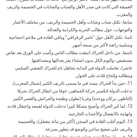
العميقة التي كانت في صدر الأهل والشباب والشابات في الحسيمة والريف
والمغرب.
سابعا، تكتل شباب وشابات وأهل الحسيمة والريف، من مختلف الأعمار
والتوجهات، حول مطالب الحرية والكرامة والعدالة.
ثامنا، تكتل الأهل حول “ناصر الزفزافي” وباقي القادة في ملاحم احتجاجية
وسلمية رائعة لأكثر من سبعة أشهر.
تاسعا، من داخل الحراك انبثقت مطالب الناس وكُتبت على الورق بعد نقاش
مستفيض، واليوم الكل بدون استثناء يقر بعدالتها ومصداقيتها.
عاشرا، تعاملت الدولة في البداية بتجاهل تام للحراك الشعبي السلمي
ومطالبه وإلحاح قادته على الحوار.
11، حين بدأ الحراك يتمدد في ما يسمى بالريف الكبير (شمال المغرب)،
تدخلت الدولة لتكسير حركة الجماهير، خوفا من انتقال الحراك شرقا
(الناظور، بركان ووجدة) وغربا (تطوان وطنجة والعرائش والقصر الكبير.
12، لما كبر الحراك وأصبح مشكلا كبيرا تدخلت الدولة لقمعه واعتقال قادته
واتهامه بالانفصال والأجندات الخارجية.
13، اليوم أغلب القادة في السجن (أكثر من مائة معتقل)، والحسيمة
والريف على صفيح ساخن والوضع قد يتطور بسرعة.
14، في مثل هذا الوضع، جهات عديدة، تحاول وستحاول استغلال الحراك