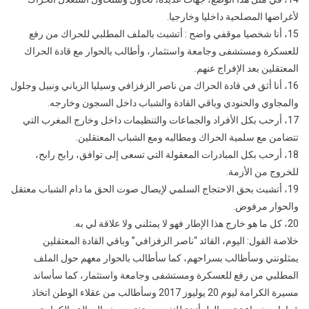
لأغراضها المصلحية داخليا وخارجيا.
15، أنا شخصيا موقفي واضح : أتشبث بالملف المطلبي للحراك من رفع
للعسكرة ومستشفى وجامعة واستثمار، وأطالب بالحوار مع قادة الحراك
المعتقلين بعد الإفراج عنهم.
16، أنا أثق في قادة الحراك من ناصر الزفزافي وسيليا الزياني ونبيل وجلول
والمجاوي والحنودي وباقي القادة والشباب داخل السجون وخارجه.
17، أرحب بكل الأفراد والجماعات والتنظيمات داخل وخارج المغرب التي
تتضامن مع سلمية الحراك ومطالبه ومع الشباب المعتقلين.
18، أرحب بكل المبادرات المعقولة التي تسعى إلى توافق، رابح رابح،
للخروج من الأزمة.
19، أتشبث بحق الاحتجاج السلمي لإيصال صوت الحق ما دام الشباب معتقل
والحوار مرفوض.
20، كل ما هو خارج هذا الإطار فهو لا يمثلني ولا علاقة لي به.
خلاصة القول: اليوم، القائد “ناصر الزفزافي” وباقي القادة المعتقلين
يمثلونني وسأطالب بسراحهم، كما سأطالب بالحوار معهم حول الملف
المطلبي من رفع للعسكرة ومستشفى وجامعة واستثمار، كما سأساند
مسيرة الكرامة ليوم 20 يوليوز 2017 وسأطالب من عقلاء الوطن اتخاذ