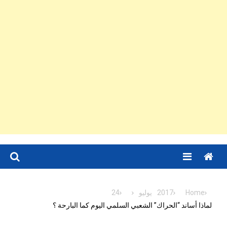
Menu
Home
2017
يوليو
24
لماذا أساند “الحراك” الشعبي السلمي اليوم كما البارحة ؟‎