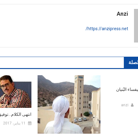
Anzi
https://anzipress.net/
لصلة
فساء البُنيان
anzi
انتهى الكلام…توف
11 يناير، 2017