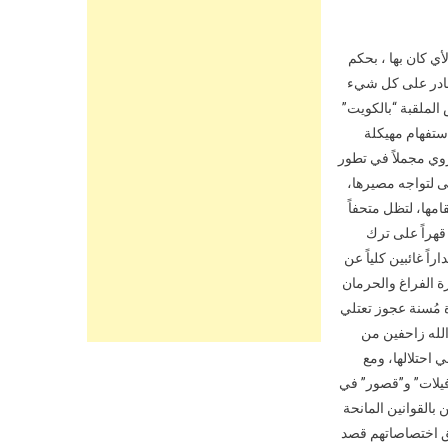
ي كان بها ، بحكم
القادر على كل شيء
ئش الملقبة “بالكويت”
استفهام مهيكلة
روي مجملاً في تطور
ى لتواجه مصيرها،
امها، لتظل متحفاً
قهراً على ترك
اً غائبين كلياً عن
ة الفراغ والحرمان
أة مُسنة عجوز تعتلي
الله زاحفين من
احتلالها، ومع
فيلات” و”قصور” في
بالقوانين المانحة
ق اختصاصاتهم قصد