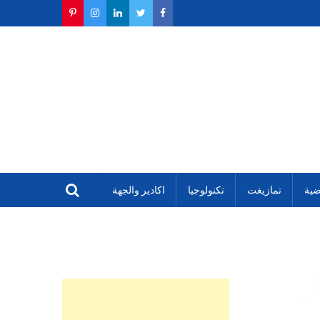
ضية
تمازيغت
تكنولوجيا
اكادير والجهة