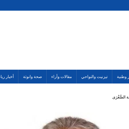
ر وطنية
تيزنيت والنواحي
مقالات وأراء
صحة وانوثة
أخبار ريا
الصُّغْرَى ‎