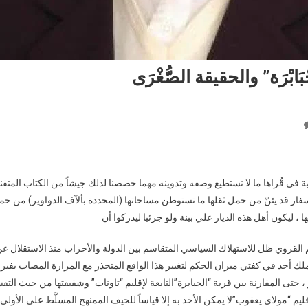
ابْرَة” والحقيقة الصُّغْرَى ‎
On
جماعة
“الجْبَابْرَة”
والحقيقة
ة في قُراها ما لا نستطيع وصفه وتدوينه مهما خصصنا لذلك جيشاً من الكتاب المتقن
الصُّغْرَى
فار قد يئنّ من حمل ثقلها ما تستوطن مساحاتها (المحددة بألآف الدواوير) من حمي
 ، ليكون أهل هذه الديار علي بينة ولو جزئيا ليدركوا أن
لم القروي ظل للاستهلاك السياسي المتقاسم بين الدولة والأحزاب منذ الاستقلال عن
يملك أحد في كفتي ميزان الحكم لتغيير هذا الواقع المتجذر مع المرارة المصاب بفي
، حتى المقارنة بين قرية “الجبابرة”التابعة لإقليم “تاونات” وشقيقتها من حيث التق
يم “مولاي يعقوب”لا يمكن الأخذ به إلا قياساً للحيف الممنهج المسلَّط على الأولى، 