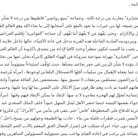
نية ،
بابرة” مغاربة من درجة ثالثة ، وجماعة “سبع رواضي” قاطنوها من درجة لا شأن لأ
من ضيعة، لها من خيرات ما تعود بالنفع على أصحابها إلى ما شاء الله وهو العالم 
والإكرام ، وحتى يَفْهَمَ مَن لا يَفْهَمُ أننا نَفْهَم، أن جماعة “العوامرة” بإقليم العرا
 ومردوديته المادية الجاعلة هذه القرية تدخل في خانة الأغنياء، حالها جاعل علامة 
يب ما السبب لتكون منظراً وحده كافيا لإدانة من يتشدق بأكذوبة أن العالم الق
ير. “الجبابرة” مهزلة نموذجية متروكة في الهواء الطلق كامرأة تخلى عنها من تخل
 بتؤدة لا شأن للزمن في حفر تجاعيد محياها، حيث تَوَقَّفَ استثناءاً مشؤوماً عند مق
عما يفعله الإهمال من سلبيات أقلها الاضمحلال التلقاني لوجودها ، امرأة مُرغمة 
) يتراكضون متسلقين مرتفعات لا تنسيق بينها، مستنشقين غبار الفاقة صعوداً وانحدار
هم الفتية ثم بادت وهم طارقون سِنَّ الاتكال على النفس بما لها وما عليها، وحسر
نية تُصَوِّرُ لهم الهجرة مغامرة لا بد منها، لإنقاذ ما يمكن الإنقاذ فيهم وفيها . امر
واء بقصتها اليتيمة حينما حضر الأهل لمثل المنهل جنوداً خلف الملك السعدي عبد 
رية للدفاع على المحظوظة “فاس” حتى تبقى في مأمن من “الأتراك” إن فكروا في 
 لأنفس تشرب قطرات قليلة من ماء ، جادت بها الطبيعة وحولهم من يسبح داخل “
ود دون حياء. امرأة تسللت في إصرار النضال الحق المفعم بالأدب الجم المُحصَّن 
يساعد مَن يرغب في إعادة القيام بواجب يميز مسؤولية المسؤولين الساهرين وف