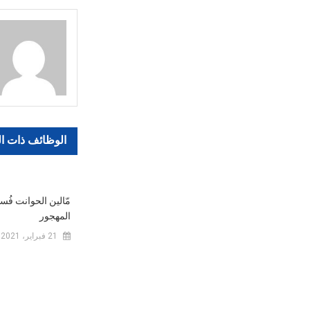
المقالات
الوظائف ذات ا
مّالين الحوانت فُسي
المهجور
21 فبراير، 2021