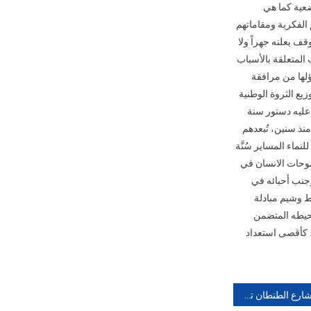
ضعية كما هي
 الفكرية ومقاماتهم
 يعلنه جهراً ولا
المتعلقة بالأسباب
ؤلها من مرافقة
يع الثروة الوطنية
 عليه دستور سنة
 منذ سنين، تُبعدهم
نماء المساير سُنَّة
وحات الانسان في
جنب أحبائه في
ط وشيم مبادلة
محيطه المتضمن
، كأقصى استعداد
ساكنة شارع الطنطان تعترض على عمود شبكة الهاتق النقال بكليميم