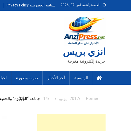
Ski
الجمعة, أغسطس 07, 2026
سياسة الخصوصية Privacy Policy
t
conten
انزي بريس
جريدة إلكترونية مغربية
الرئيسية
آخر الأخبار
صوت وصورة
اخبا
Home
2017
يونيو
14
جماعة “الجْبَابْرَة” والحقيقة 