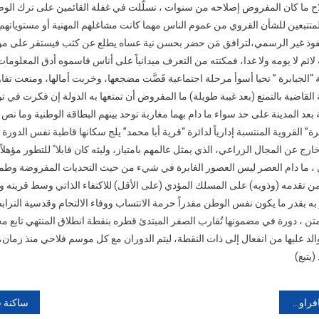
لاح ما كان المفروض إصلاحه من سنوات ، تسلّلت في غفلة القائمين على ترك الو
المتتبعين للشأن القروي من عموم الناس مهما كانت مشاغلهم المهنية أو مستوياتهم
وذ غير الرسمي،لترافق مَن حضر بحسن نية عساه يطلع عن كثب فيستقر على موقف
ئم لا يومه ولا غدا، فمكنته من التعرف ميدانياً على أناس قاسموه أدق المعلومات 
 “الجبابرة ” تحيا أسوأ مرحلة اجتماعية قَضَّت مضجعها، وخربت أمالها، ومنعت تفا
قاضية بالتمتع (بعد غيبة طويلة) ما المفروض أن تمتعها به الدولة إن فكرت في توز
بعد المدينة على حد سواء ما دام بهما مغاربة توحد بينهم البطاقة الوطنية وما نص
جبابرة” القروية المنتسبة إدارياً لدائرة “قرية أبا محمد” يلج سكانها قاطبة نفس الدورة
رج عن المجال الزراعي، الذي يمثل عالمهم بامتياز، وليثه كان قابلا ً للتطور مؤهلاً لل
 ، ما دام العصر ليس العصور الغابرة في شيء من حيث التحديات المفروضة وطم
 تقدمه (وذويه) على المسلك المؤدي (على الأقل) للاكتفاء الذاتي وسط قريته و
به بقدر ما يكون نفس الوطن مقدراً حرمة الانتساب ووفاء الالتحام وقدسية التراب
أمتن ، دورة في مضمونها تُقارب الصفر المبتدئ قطره بنقطة انطلاق المنتهي تابع 
والد عليها من انفعال إلى ذات النقطة، ليتم الدوران مع كل موسم فلاحي منذ زمان
(يتبع)
لمولود