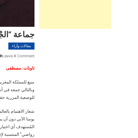
جماعة “الجْبَ
مقالات وأراء
Leave A Comment
تاونات: مصطفى
منيغ للمملكة المغربي
وبالتالي جمعه في أس
للوضعية المزرية حقها
شعار الاهتمام بالعا
يومنا الآني دون أن 
المُستهدف أي اختيار 
رواضي” المنتسبة لإقل