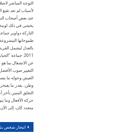
التوجه المباشر لاص
لأسباب لم تعد تقنع 
عند بعض أصحاب النف
يخشى في ذلك لومة لا
التاركة دواوير جماعة
طموحاتها المشروعة ال
بالعدل ليشمل القرية 
2011. جماعة “ال
عن الانشغال بما هو خا
التغيير صوب الأفضل
العيش وحوله ما يضمن
وطن، بقدر ما يفتخر 
التعلق المتين بأخر 
حركة الأفعال وما يت
متجدد كان، إلى الآن. 
تصفّح
انتحار شخص بتافراوت ا