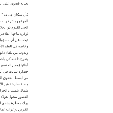
بعناية قصوى على الثا
كأن سكان جماعة “الج
الموقع وما تزخر به 
الحي القيوم ذو الجلال 
لوفرة نتاجها ألفلاحي
تبحث عن أي مسؤول يج
وخاصة في العقد الأخ
وتذوب من تلقاء ذاتها،
يتفرج داخله كل باحث 
أبنائها (ومن الجنسين
حضارة سادت في أذهان
من ابسط الحقوق الإنسا
هضبة صارخة عبر الأج
شمال تلمسان الجزائ
العصور يتحول هؤلاء
برك معطرة بشذى الور
الفرص للإعراب عما 