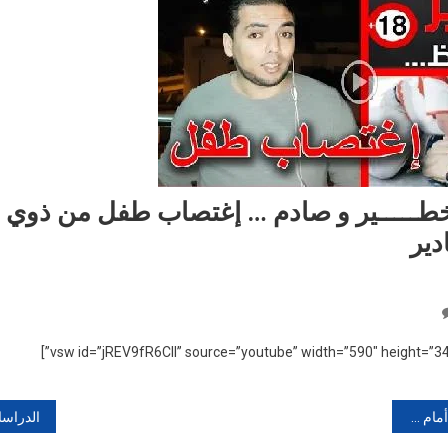
خطـــــير و صادم … إغتصاب طفل من ذوي ا
دير
On
خطـــــير
خطـــــير
و
صادم
بة ناهبي المال العام .
…