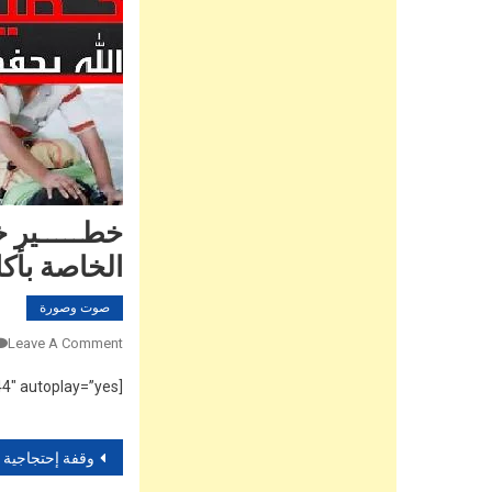
خطـــــير 
الخاصة بأكا
صوت وصورة
Leave A Comment
[vsw id=”jREV9fR6CII” source=”youtube” width=”590″ height=”344″ autoplay=”yes”]
تصفّح
وقفة إحتجاجية أمام المجلس الجماعي لأسرير للمطالبة بتدخل الدولة لمعاق