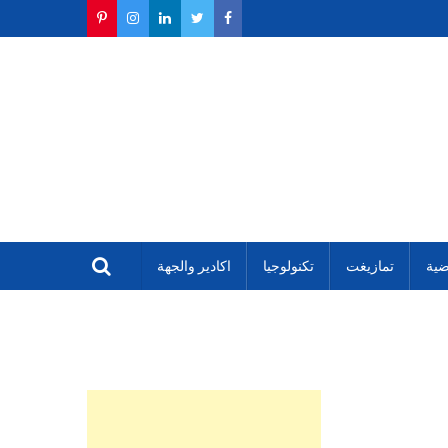
ضية
تمازيغت
تكنولوجيا
اكادير والجهة