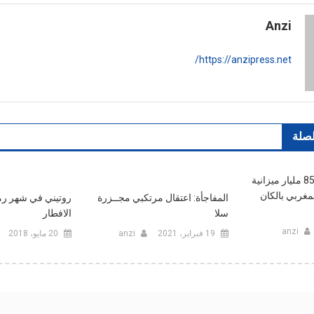
إغتصاب
طفل
Anzi
من
ذوي
https://anzipress.net/
الإحتياجات
الخاصة
بأكادير
لصلة
مول الكاسكيطة و85 مليار ميزانية
مغربي بالكان
المفاجأة: اعتقال مرتكبي مجــزرة
روتيني في شهر رم
سلا
الافطار
anzi
19 فبراير، 2021
anzi
20 مايو، 2018