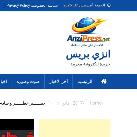
Ski
الجمعة, أغسطس 07, 2026
سياسة الخصوصية Privacy Policy
t
conten
انزي بريس
جريدة إلكترونية مغربية
الرئيسية
آخر الأخبار
صوت وصورة
اخبا
Home
2017
مايو
1
خطـــــير خطـــــير و صاد