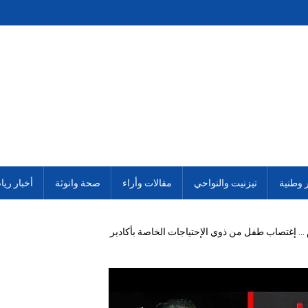
ر وطنية
تيزنيت والنواحي
مقالات وأراء
صحة وانوثة
أخبار ريا
م … إغتصاب طفل من ذوي الإحتياجات الخاصة بأكادير