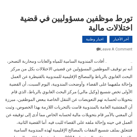
تورط موظفين مسؤوليين في قضية
اختلالات مالية
آخر الأخبار
اخبار وطنية
On
Leave A Comment
تورط
..
اختلالات مالية
.. أفادت المندوبية السامية للمياه والغابات ومحاربة التصحر،
موظفين
أنه تم توقيف الموظفين المسؤولين عن قضيتي الاختلالات بكل من مركز
مسؤوليين
البحث الغابوي بالرباط والمصالح الإقليمية للمندوبية بالقنيطرة عن العمل
في
قضية
وإحالة ملفيهما على القضاء. وأوضحت المندوبية، اليوم السبت، أن القضية
اختلالات
الأولى تخص شسيع (وكيل مالي) مركز البحث الغابوي بالرباط، الذي قام
مالية
بتحويلات لحسابه تهم التعويضات عن التنقل الخاصة ببعض الموظفين، مبرزة
أن المفتشية العامة بالمندوبية قامت بالتحريات اللازمة بهذا الخصوص، وثبت
أن المعني بالأمر قام بتحويلات مالية لحسابه الخاص مما أدى إلى توقيفه عن
العمل في حينه وإحالة ملفه على القضاء للبت فيه. أما القضية الثانية،
فتتعلق بملف شسيع النفقات بالمصالح الإقليمية لهذه المندوبية السامية