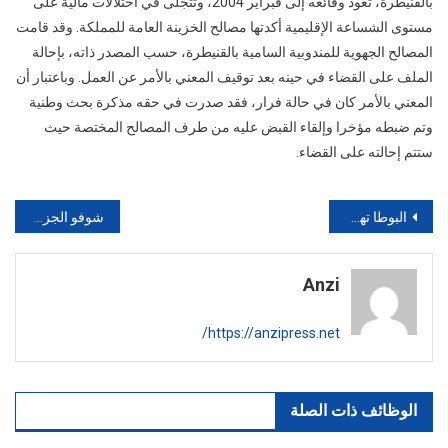
بالقنيطرة، تعود وقائعه إلى فبراير 2004، وتتجلى في اختلالات مالية على
مستوى الشساعة الإقليمية أكدتها مصالح الخزينة العامة للمملكة. وقد قامت
المصالح الجهوية للمندوبية السامية بالقنيطرة، حسب المصدر ذاته، بإحالة
الملف على القضاء في حينه بعد توقيف المعني بالأمر عن العمل. وباعتبار أن
المعني بالأمر كان في حالة فرار، فقد صدرت في حقه مذكرة بحث وطنية
وتم ضبطه مؤخرا وإلقاء القبض عليه من طرف المصالح المختصة حيث
ستتم إحالته على القضاء.
تصفّح
البوطا تهدد حكومة العثماني وتكشف عدم ????
شوفو الجزائريين سولوهم شحال من حبة بنان كليتي في 2017 أجوبة غير متوقعة
المقالات
Anzi
https://anzipress.net/
الوظائف ذات الصلة