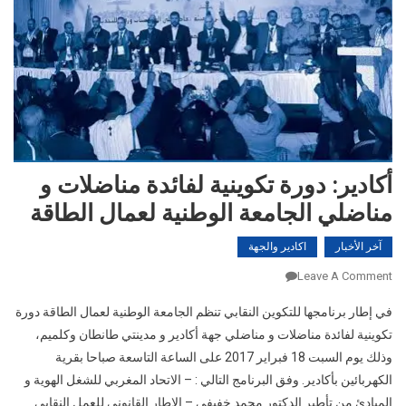
أكادير: دورة تكوينية لفائدة مناضلات و
مناضلي الجامعة الوطنية لعمال الطاقة‎‎
آخر الأخبار
اكادير والجهة
On
Leave A Comment
أكادير:
في إطار برنامجها للتكوين النقابي تنظم الجامعة الوطنية لعمال الطاقة دورة
دورة
تكوينية لفائدة مناضلات و مناضلي جهة أكادير و مدينتي طانطان وكلميم،
تكوينية
وذلك يوم السبت 18 فبراير 2017 على الساعة التاسعة صباحا بقرية
لفائدة
مناضلات
الكهربائين بأكادير. وفق البرنامج التالي : – الاتحاد المغربي للشغل الهوية و
و
المبادئ من تأطير الدكتور محمد خفيفي – الاطار القانوني للعمل النقابي