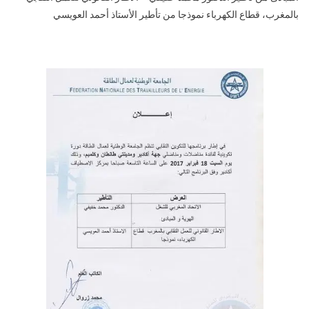
مناضلي
بالمغرب، قطاع الكهرباء نموذجا من تأطير الأستاذ أحمد العويسي
الجامعة
الوطنية
لعمال
الطاقة‎‎