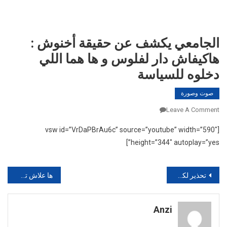
الجامعي يكشف عن حقيقة أخنوش :
هاكيفاش دار لفلوس و ها هما اللي
دخلوه للسياسة
صوت وصورة
On
Leave A Comment
الجامعي
[vsw id=”VrDaPBrAu6c” source=”youtube” width=”590″
يكشف
height=”344″ autoplay=”yes”]
عن
حقيقة
أخنوش
تصفّح
تحذير لكل المغاربة الذين فقدوا بطاقاتهم الوطنية ولم يصرحوا بالأمر
ها علاش تشد مول الكاسكيطة : وهذههي التهم الخطيرة الموجهة إليه
:
المقالات
هاكيفاش
دار
Anzi
لفلوس
و