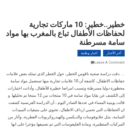
خطير..خطير: 10 ماركات تجارية
لحفاظات الأطفال تباع بالمغرب بها مواد
سامة مسرطنة
آخر الأخبار
اخبار وطنية
On
Leave A Comment
خطير..خطير:
…. .دقت دراسة صحية ناقوس الخطر، حول الخطر الذي تمثله بعض علامات
10
حفاظات الاطفال، كاشفة أن 10 علامات تجارية منها تستعمل مواد سامة
ماركات
محظورة دوليا مسرطنة وتسبب امراضا خطيرة للأطفال، وأدانت اختبارات
تجارية
لحفاظات
إلى الكشف عن بقايا مواد سامة في 10 منتجات من 12 منتجا تم تحليلها. و
الأطفال
قالت يومية المساء في عددها الصادر اليوم ، أن الدراسة الفرنسية كشفت
تباع
ان الحفاظات التي تحمي ارداف الاطفال، تحتوي على متبقيات المبيدات
بالمغرب
السامة، مثل جلايوفوسات والديكسن والهيدروكربونات العطرية، وأثار من
بها
المركبات المتطتيرة، ومادة الغليفوسات التي تم تصنيفها مؤخرا على انها
مواد