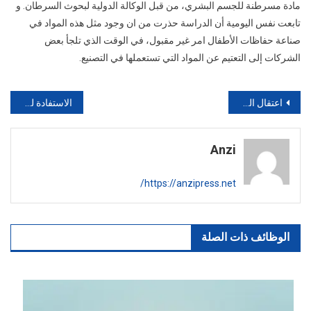
مادة مسرطنة للجسم البشري، من قبل الوكالة الدولية لبحوث السرطان. و
سامة
تابعت نفس اليومية أن الدراسة حذرت من ان وجود مثل هذه المواد في
مسرطنة
صناعة حفاظات الأطفال امر غير مقبول، في الوقت الذي تلجأ بعض
الشركات إلى التعتيم عن المواد التي تستعملها في التصنيع.
تصفّح
اعتقال السلطات الأمريكية لمراسل القناة انتهاك لحرية الصحافة
الاستفادة للجميع : مفاتيح دول العالم
المقالات
Anzi
https://anzipress.net/
الوظائف ذات الصلة