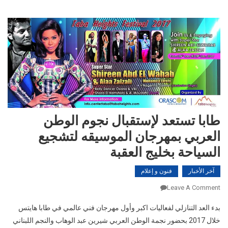
طابا تستعد لإستقبال نجوم الوطن
العربي بمهرجان الموسيقه لتشجيع
السياحة بخليج العقبة‎
آخر الأخبار
فنون و إعلام
On
Leave A Comment
طابا
بدء العد التنازلي لفعاليات اكبر وأول مهرجان فني عالمي في طابا هايتس
تستعد
خلال 2017 بحضور نجمة الوطن العربي شيرين عبد الوهاب والنجم اللبناني
لإستقبال