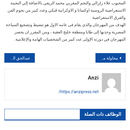
المحبوب علاء زلزالي والنجم المغربي محمد الريفي بالاضافة إلي النجمة
نجوم
الوطن
الاستعراضية الروسية اوكسانا و الاوكرانية ڤيكي وعدد كبير من نجوم الفن
العربي
والفرق الاستعراضية .
بمهرجان
الهدف من المهرجان والذى يقام فى عامه الاول هو تنشيط وتشجيع السياحة
الموسيقه
المصرية وجذبها إلى طابا ومنطقة خليج العقبة ، ومن المقرر ان يحضر
لتشجيع
المهرجان في دورته الإولى عدد كبير من الشخصيات الهامة والإعلامية .
السياحة
بخليج
تصفّح
العقبة‎
محاولة منع ومصادرة العلم الأمازيغي بأكاديرخلال حفل “ميس أمازيغ” ‎ “2017
عبدالحق الريكي يكتب… أفكار سريعة حول البلوكاج…‎
المقالات
Anzi
https://anzipress.net/
الوظائف ذات الصلة