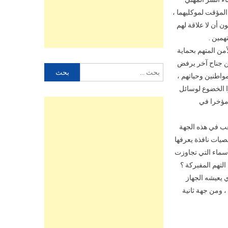
فاع الشرطيين السراح المؤقت لموكليهما ،
 أن لا علاقة لهم
همين .
من المتهم بحماية
ين جناح آخر يرفض
البحث
واطنين وحياتهم ،
عن:
ا الخضوع لوسائل
ا مؤخرا في
ب في هذه الجهة
صيات نافذة يعرفها
أسماء التي تجاوزت
 يعيشه الجهاز
 ومن جهة ثانية