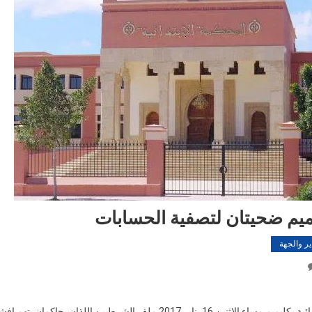
يم ضحيتان لتصفية الحسابات
ير والجهة
On
شرطيا
كليميم
أجلت المحكمة الإبتدائية بكليميم مساء الإثنين 16 يناير 2017 ملف الشرطيين اللذان ي