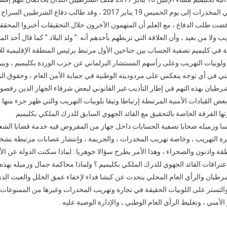
ضحيتان
والإرتشاء والإتجار في المخدرات إلى يوم الخميس 19 يناير 2017 ، وقد طالب د
لتصفية
الحسابات
فضت طلب الدفاع ، مع العلم أن المتهمون الآخرون خلال التحقيقات أخبروا المحققون
ولا من بعيد ، وأن العلاقة التي تربطهم بأحدهم أنه :” ولد البلاد ” كما قال أحد المت
ي كليميم تصفية الحساب بين جناحين الأول مرتبط برئيس المنطقة الإقليمية للأ
 ولوبيات التهريب وعلى رأسهم المستشار البرلماني عن حزب الوردة بكليميم ، وب
ي في أي توجه ينعكس على مردوديته الوطنية في حماية الأمن العام ، وحقوق الم
شرطيان بهذه التهم في إطار التأذيب غير القانوني لبعض شرفاء الجهاز الذين رفضو
ها بعض القيادات الأمنية المرتبطة إرتباطا وثيقا بلوبيات التهريب والتي ظهر جزء منه
ها الفرقة الخاصة بالتحقيق مع القائد الجهوي السابق للدرك الملكي بكليميم .
 وزميله ضحايا تصفية الحسابات داخل جهاز من المفروض فيه خدمة قضايا الشع
يرة التهريب ، وخاصة تهريب المخدرات ، والجريمة ، وإنتشار عصابات مرتبطة بشخ
قة وادنون والصحراء ، وهذا الأمر يطرح سؤالا جوهريا : لماذا سكتت الدولة عن ال
رطيان والرأي العام المحلي يتحدث عن كبشا فداء لإخفاء عمق الخلل والعبث الذي
والتستر على اللوبيات الحقيقة في تجارة وتهريب المخدرات وغيرها من الممنوعات ،
أمني ، وتغليط الرأي العام الوطني ، والإدارة الوصية عليه .