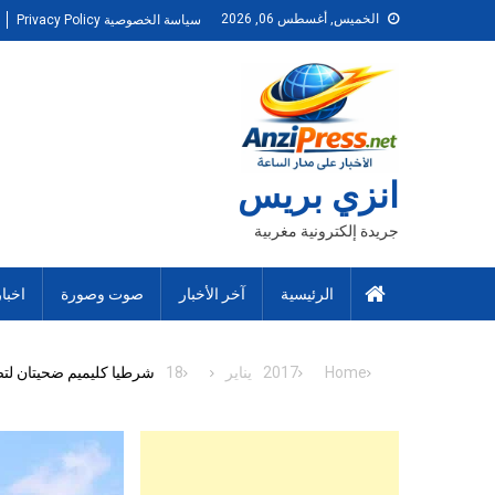
Ski
الخميس, أغسطس 06, 2026
سياسة الخصوصية Privacy Policy
t
conten
انزي بريس
جريدة إلكترونية مغربية
الرئيسية
آخر الأخبار
صوت وصورة
اخبا
Home
2017
يناير
18
شرطيا كليميم ضحيتان لت