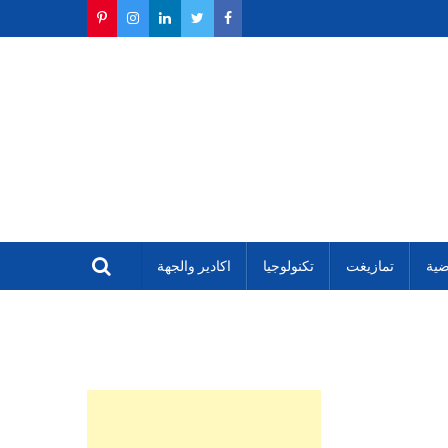
ضية
تمازيغت
تكنولوجيا
اكادير والجهة