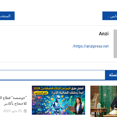
 نهاية 2017
Anzi
https://anzipress.net/
لصلة
“خوصصة” قطاع الما
للاحتجاج بأكادير
25 مايو، 2023