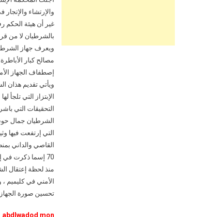
غير أن هيئة الحكم ر
بالشرطيان لا من قريب 
ويعرف جهاز الشرطة ف
مصالح كبار الأباطرة
إصطفاف الجهاز الأمن
ويأتي تقديم هذان ال
الإبتزاز التي تلجأ ل
التحقيقات التي باشرت
الشرطيان جمال حوسا
التي إرتفعت فيها وث
القاصي والداني بمنط
70 إسما ذكرت في إعترافات القائد الجهوي للدرك الملكي بكليميم ؟ ولماذا محاكمة جمال وزميله بهذه التهم المفبركة ؟
منذ لحظة إعتقال الش
الأمني في كليميم ، 
تحسين صورة الجهاز ال
abdlwadod mon