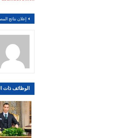
تصفّح
إعلان نتائج المصابين بروماتيزم القلب
المقالات
الوظائف ذات ا