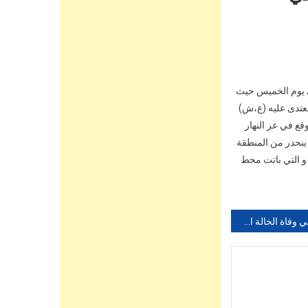
ى يوم الخميس حيث
معتدى عليه (ع،ش)
قع في عز النهار
ينحدر من المنطقة
 و التي باتت محط
تعزية في وفاة الخالة الزهرة