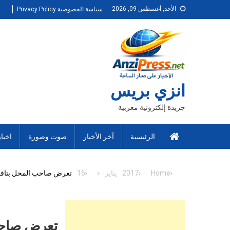
Ski
الأحد, أغسطس 09, 2026
سياسة الخصوصية Privacy Policy
t
conten
انزي بريس
جريدة إلكترونية مغربية
الرئيسية
آخر الأخبار
صوت وصورة
اخبا
Home
2017
يناير
16
تعرض صاحب المحل بتافراو
تعرض صاحب 