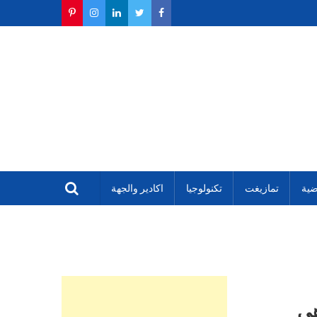
ضية
تمازيغت
تكنولوجيا
اكادير والجهة
هي