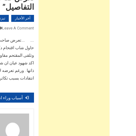
التفاصيل”
آخر الأخبار
تيزن
Leave A Comment
…. ….تعرض صاحب دكا
حاول شاب اقتحام دكا
وتلقى المقتحم مقاوم
اكد شهود عيان ان شا
ذاتها . ورغم تعرضه 
انتقادات بسبب تكاثر
تصفّح
3 أسباب وراء انخفاض الرغبة الجنسية لدى المرأة أبرزها ضغوطات العمل
المقالات