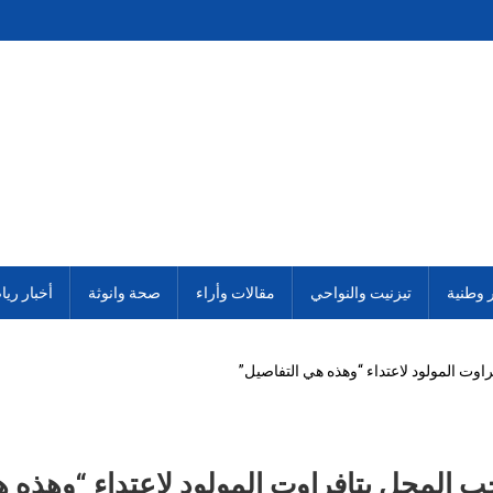
ر وطنية
تيزنيت والنواحي
مقالات وأراء
صحة وانوثة
أخبار ريا
ت المولود لاعتداء “وهذه هي التفاصيل”
المحل بتافراوت المولود لاعتداء “وهذه 