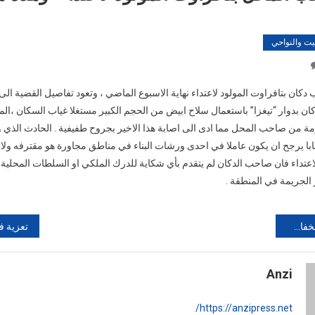
يت والنواحي
On
تعرض
ن بتافراوت المولود لاعتداء نهاية الاسبوع الماضي ، وتعود تفاصيل القضية ال
صاحب
ن بدوار “تيغزا” باستعمال سلاح ابيض من الحجم الكبير مستغلا غياب السكان ،ال
المحل
ة من صاحب المحل مما ادى الى اصابة هذا الاخير بجروح طفيفية . الحادث الذي و
بتافراوت
المولود
با يرجح ان يكون عاملا في احدى ورشات البناء في مناطق مجاورة هو مقترفه ولا 
لاعتداء
لاعتداء فان صاحب الدكان لم يتقدم بأي شكاية للدرك الملكي او السلطات المحلية
“وهذه
 الجريمة في المنطقة .
هي
التفاصيل”
Anzi
https://anzipress.net/