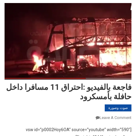
فاجعة بالفيديو :احتراق 11 مسافرا داخل
حافلة بأمسكرود
صوت وصورة
On
Leave A Comment
فاجعة
[vsw id=”p0002Hoy6OA” source=”youtube” width=”590″
بالفيديو