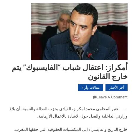
أمكراز: اعتقال شباب “الفايسبوك” يتم
خارج القانون
آخر الأخبار
مقالات وأراء
On
Leave A Comment
أمكراز:
…. .اعتبر المحامي محمد امكراز، القيادي بحزب العدالة والتنمية، أن بلاغ
اعتقال
وزارتي الداخلية والعدل حول الاشادة بالاعمال الارهابية،
شباب
“الفايسبوك”
خارج التاريخ وانه يسيء الى المكتسبات الحقوقية التي حققها المغرب.
يتم