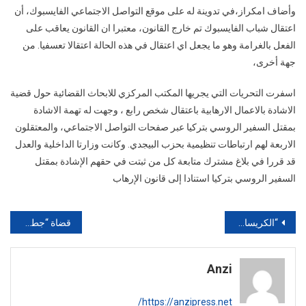
وأضاف امكراز،في تدوينة له على موقع التواصل الاجتماعي الفايسبوك، أن
خارج
اعتقال شباب الفايسبوك تم خارج القانون، معتبرا ان القانون يعاقب على
القانون
الفعل بالغرامة وهو ما يجعل اي اعتقال في هذه الحالة اعتقالا تعسفيا. من
جهة أخرى،
اسفرت التحريات التي يجريها المكتب المركزي للابحاث القضائية حول قضية
الاشادة بالاعمال الارهابية باعتقال شخص رابع ، وجهت له تهمة الاشادة
بمقتل السفير الروسي بتركيا عبر صفحات التواصل الاجتماعي، والمعتقلون
الاربعة لهم ارتباطات تنظيمية بحزب البيجدي. وكانت وزارتا الداخلية والعدل
قد قررا في بلاغ مشترك متابعة كل من ثبتت في حقهم الإشادة بمقتل
السفير الروسي بتركيا استنادا إلى قانون الإرهاب
تصفّح
“الكريساج” يقود فتاة إلى الاعتقال بمدينة الدشيرة وهذا ماعثر بحوزتها
قضاة “جطو” يطاردون !أشباح! بلمختار بمدارس سوس
المقالات
Anzi
https://anzipress.net/