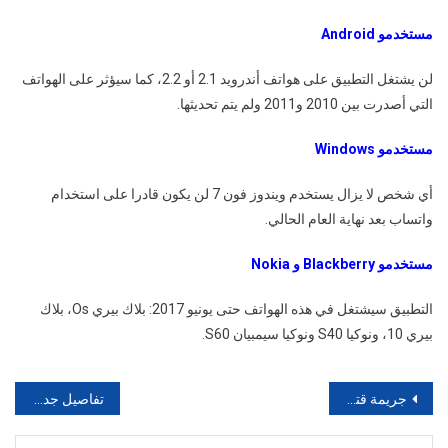
مستخدمو Android
لن يشتغل التطبيق على هواتف أندرويد 2.1 أو 2.2، كما سيؤثر على الهواتف
التي أصدرت بين 2010 و2011 ولم يتم تحديثها.
مستخدمو Windows
أي شخص لا يزال يستخدم ويندوز فون 7 لن يكون قادرا على استخدام
واتساب بعد نهاية العام الحالي.
مستخدمو Blackberry و Nokia
التطبيق سيشتغل في هذه الهواتف حتى يونيو 2017: بلاك بيري Os، بلاك
بيري 10، ونوكيا S40 ونوكيا سيمبيان S60.
تصفّح
جريمة قتل بشعة قبل قليل بمحطة انزكان#يا ربي السلامة
تفاصيل جديدة في قضية مقتل زوجته بطعنة من زوجها الخمسيني بالمحطة الطرقية بإنزكان
المقالات