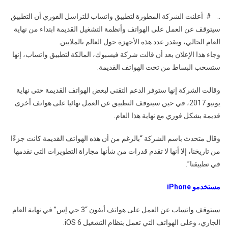
واتساب
.. # أعلنت الشركة المطورة لتطبيق واتساب للتراسل الفوري أن التطبيق
”
سيتوقف عن العمل على الهواتف وأنظمة التشغيل القديمة ابتداء من نهاية
سيتوقف
العام الحالي، ويقدر عدد هذه الأجهزة حول العالم بالملايين.
عن
العمل
وجاء هذا الإعلان بعد أن قالت شركة فيسبوك، المالكة لتطبيق واتساب، إنها
على
ستسحب البساط من تحت الهواتف القديمة.
على
هذه
وقالت الشركة إنها ستوفر الدعم التقني لبعض الهواتف القديمة حتى نهاية
الأجهزة
يونيو 2017، في حين سيتوقف التطبيق عن العمل نهائيا على هواتف أخرى
..
قديمة بشكل فوري مع نهاية هذا العام.
قد
يكون
وقال متحدث باسم الشركة “بالرغم من أن هذه الهواتف القديمة كانت جزءًا
هاتفك
من تاريخنا، إلا أنها لا تقدم قدرات من شأنها مجاراة التطويرات التي نقدمها
من
في تطبيقنا”.
بينها
!
مستخدمو iPhone
سيتوقف واتساب عن العمل على هواتف أيفون “3 جي إس” في نهاية العام
الجاري، وعلى الهواتف التي تعمل بنظام التشغيل iOS 6.