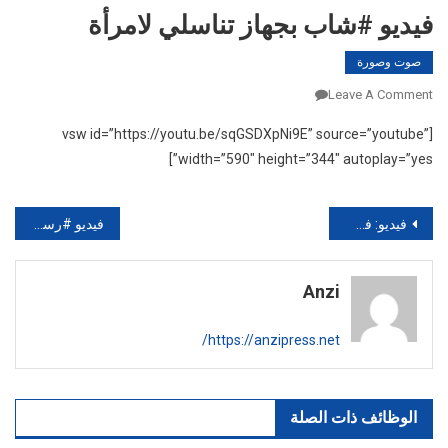
فيديو #شاب بجهاز تناسلي لامرأة
صوت وصورة
On
Leave A Comment
فيديو
[vsw id=”https://youtu.be/sqGSDXpNi9E” source=”youtube”
#شاب
width=”590″ height=”344″ autoplay=”yes”]
بجهاز
تناسلي
لامرأة
تصفّح
فيديو: فضيحة الطالبات تهز المغرب
فيديو #رسائل من مغاربة للمسؤولين بعد المطر
المقالات
Anzi
https://anzipress.net/
الوظائف ذات الصلة