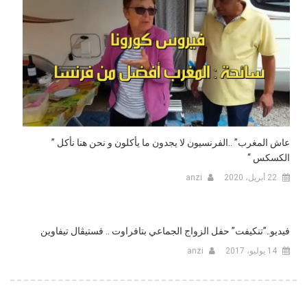
عاش المغرب” ..الفرنسيون لا يجدون ما يأكلون و نحن هنا نأكل ”
الكسكس “
22 أبريل، 2020
anzi
فيديو..”تنكيفت” حفل الزواج الجماعي بتافراوت .. فستيڤال تيفاوين
14 يوليو، 2017
anzi