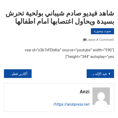
شاهد فيديو صادم شيباني بولحية تحرش
بسيدة ويحاول اغتصابها امام اطفالها
صوت وصورة
On
Leave A Comment
شاهد
[vsw id=”s3b7vFDIxKw” source=”youtube” width=”590″
فيديو
height=”344″ autoplay=”yes”]
صادم
شيباني
بولحية
تصفّح
عبد الإله بنكيران انفجر في وجه لحسن الداودي بسبب الأطباء الأساتذة
أكادير:فظيع أم تعذب طفلتها حتى الموت
تحرش
المقالات
بسيدة
ويحاول
Anzi
اغتصابها
امام
https://anzipress.net/
اطفالها