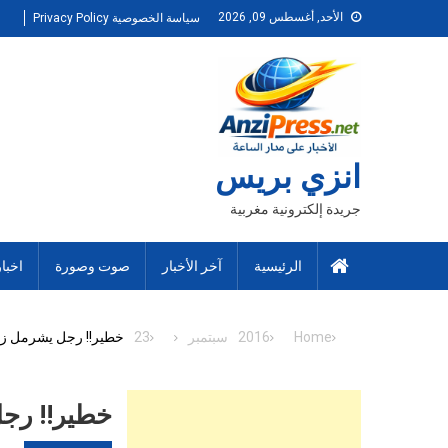
Ski
الأحد, أغسطس 09, 2026
سياسة الخصوصية Privacy Policy
t
conten
انزي بريس
جريدة إلكترونية مغربية
الرئيسية
آخر الأخبار
صوت وصورة
اخبا
Home
2016
سبتمبر
23
خطير!! رجل يشرمل زوج
خطير!! رجل