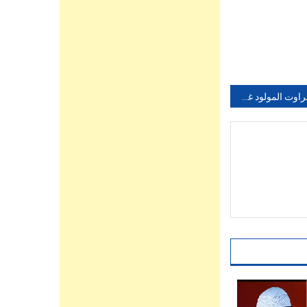
مياه تافراوت المولود غير صالحة للشرب