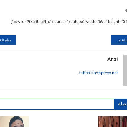
On
خطير!!
رجل
يشرمل
زوجته
اد الشراط
وعشيقها
أمام
الناس
Anzi
https://anzipress.net/
لصلة