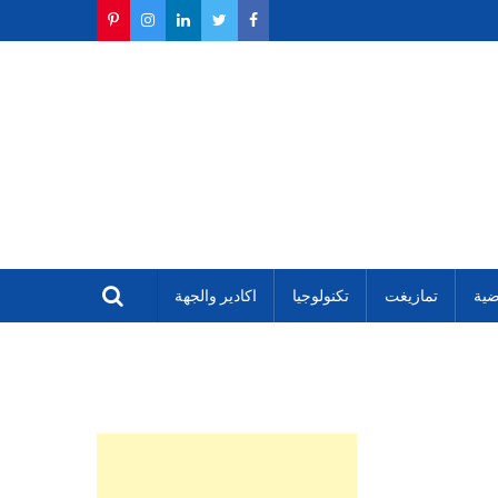
ضية
تمازيغت
تكنولوجيا
اكادير والجهة