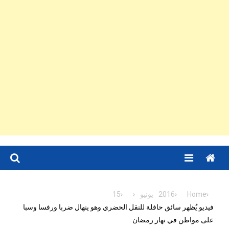
Menu
Home
2016
يونيو
15
فيديو يُظهر سائق حافلة للنقل الحضري وهو ينهال ضربا ورفسا وسبا
على مواطن في نهار رمضان‎