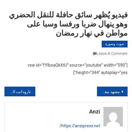
فيديو يُظهر سائق حافلة للنقل الحضري
وهو ينهال ضربا ورفسا وسبا على
مواطن في نهار رمضان‎
صوت وصورة
On
Leave A Comment
فيديو
[vsw id=”fYIboaQkXtU” source=”youtube” width=”590″
يُظهر
height=”344″ autoplay=”yes”]
سائق
حافلة
للنقل
تصفّح
مشهد مفرح لحسن الخاتمة “لحظة وفاة سيدة أثناء صلاة التراويح
تارودانت:الجماعة السلالية لأهل تارودانت تطالب طارق القباج برفع يده عن 791 هكتار من أراضيها‎
الحضري
المقالات
وهو
ينهال
Anzi
ضربا
ورفسا
https://anzipress.net/
وسبا