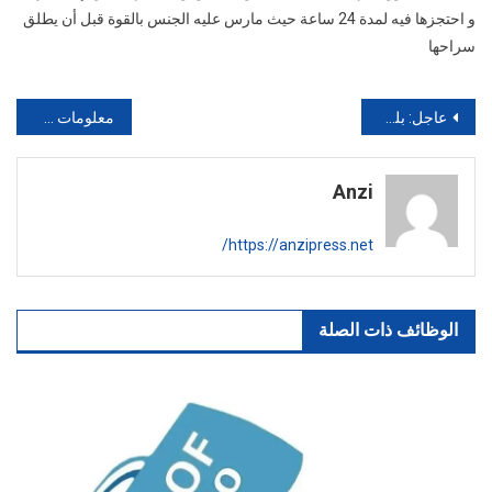
و احتجزها فيه لمدة 24 ساعة حيث مارس عليه الجنس بالقوة قبل أن يطلق
سراحها
تصفّح
عاجل: بلدية أكادير تقرر تصفية قطط حديقة سوق الأحد وتمهل راعيها 48 ساعة لإجلائها
معلومات حقيقية ولكنك لن تصدقها : الشقة التي تباع ب 25 مليون هذه هي تكلفتها
المقالات
Anzi
https://anzipress.net/
الوظائف ذات الصلة