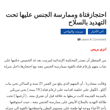
احتجازفتاة وممارسة الجنس عليها تحت
التهديد بالسلاح
آخر الأخبار
تيزنيت والنواحي
On
Leave A Comment
احتجازفتاة
انزي بريس
وممارسة
الجنس
من المنتظر أن تصدر المحكمة الإبتدائية لتيزنيت بعد غد الخميس حكمها على
عليها
شاب متهم بإرغام فتاة بالقوة بممارسة الجنس معه مع احتجازها داخل منزله
تحت
.
التهديد
بالسلاح
وقالت مصادرنا ، أن المتهم الذي يبلغ من العمر 21 سنة و الساكن بحي بباب
أكلو ، اعْتُقِل على خلفية اقدامه على ارغام فتاة ( 19 سنة ) بحي تيزيكي
بالمدينة القديمة كانت تربطها به علاقة قبل أن تفترق معه ، ( أرغمها ) تحت
طائلة التهديد بالسلاح الأبيض على ممارسة الجنس معه ، حيث استوقفها
بأحد الأحياء ووجه لها طعنة على مستوى البطن واصطحبها بالقوة إلى منزله