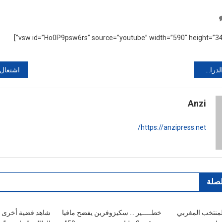
On
فيديو:
منار
وكمال
بمدينة
لمعدر بتزنيت
مراكش
هذا
الأسبوع
Anzi
https://anzipress.net/
لصلة
لمنتخب المغربي
خطـــــير … سكيزوفرين يفضح مافيا
شاهد قضية أخرى ت