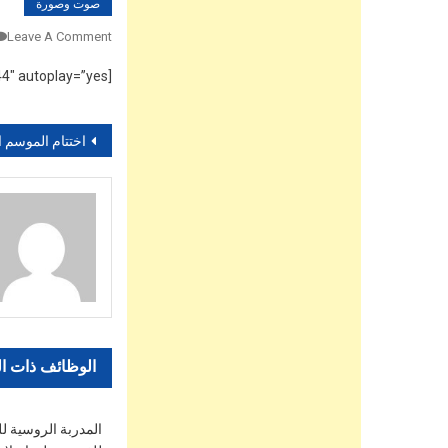
صوت وصورة
Leave A Comment
[vsw id=”Ho0P9psw6rs” source=”youtube” width=”590″ height=”344″ autoplay=”yes”]
تصفّح
اختتام الموسم الدراسي لمحو الأمية بالدشيرةا
المقالات
الوظائف ذات ا
المدربة الروسية ل