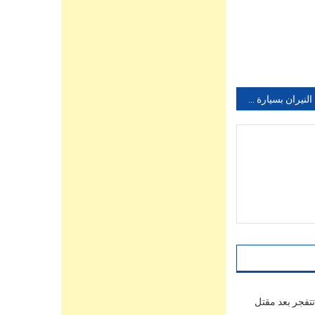
اشتعال النيران بسيارة 305 قرب فندق لبيركولا بالدشيرة الجهادية
تفجر بعد مقتل