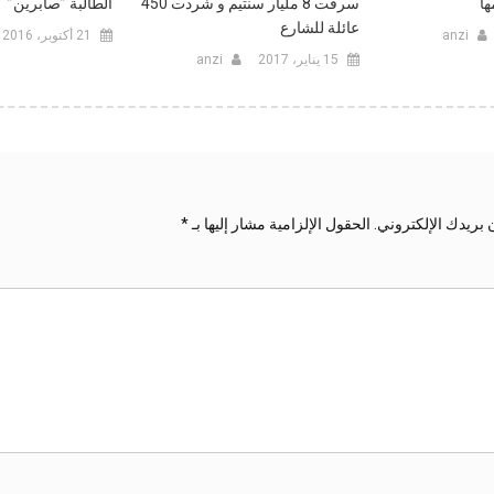
ها
سرقت 8 مليار سنتيم و شردت 450
الطالبة ”صابرين”
عائلة للشارع‎
anzi
21 أكتوبر، 2016
15 يناير، 2017
anzi
 بريدك الإلكتروني.
الحقول الإلزامية مشار إليها بـ
*