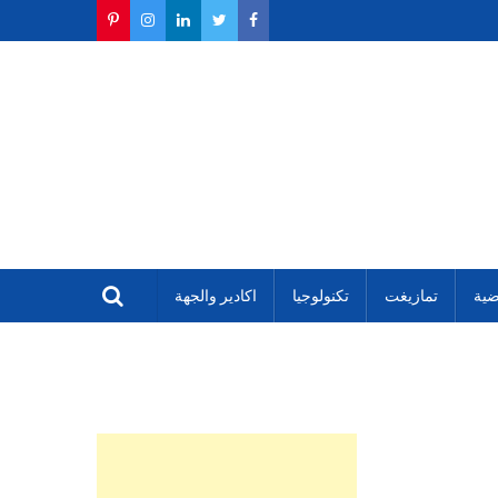
ضية
تمازيغت
تكنولوجيا
اكادير والجهة