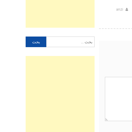
anzi
البحث
عن: