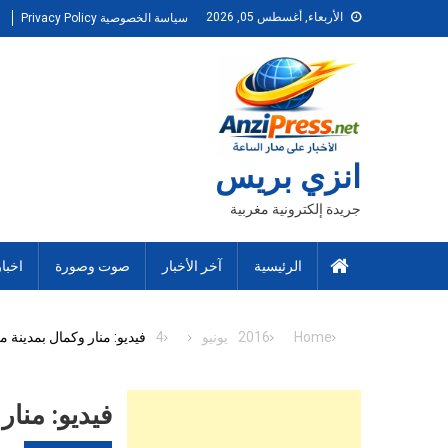
Ski
الأربعاء, أغسطس 05, 2026
سياسة الخصوصية Privacy Policy
t
conten
انزي بريس
جريدة إلكترونية مغربية
الرئيسية
آخر الأخبار
صوت وصورة
اخبا
Home
2016
يونيو
4
فيديو: منار وكمال بمدينة 
فيديو: منار