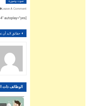
صوت وصورة
Leave A Comment
[vsw id=”9wwBwzbigxU” source=”youtube” width=”590″ height=”344″ autoplay=”yes”]
تصفّح
حقائق لابد أن تعرفها شرعاً” زواج ا
المقالات
الوظائف ذات ا