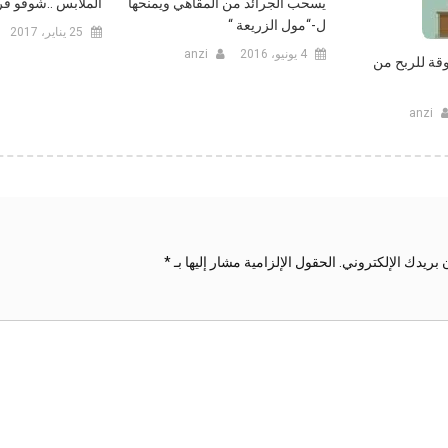
يسحب الجرائد من المقاهي ويمنحها
الملابس ..شوفو فرح
ل-“مول الزريعة “
25 يناير، 2017
4 يونيو، 2016
anzi
قة للربح من
anzi
 بريدك الإلكتروني.
الحقول الإلزامية مشار إليها بـ
*