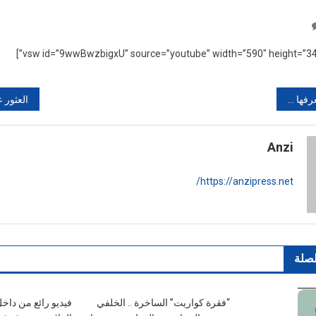
On
مكان
الأفضل
لوضع
جهاز
لجن من الانس
الـ
Wi-
Fi
Anzi
داخل
المنزل
https://anzipress.net/
لصلة
“فقرة كواريت” الساخرة .. الخلفي
فيديو رائع من داخ