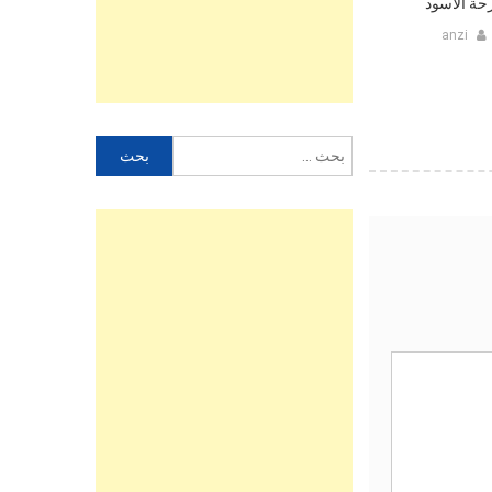
ة الأسود‎‎
anzi
البحث
عن: