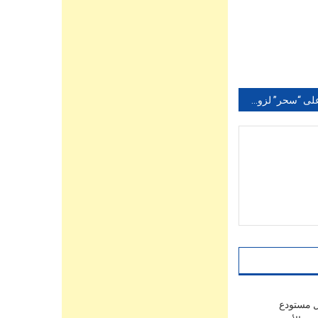
العثور على “سحر” لزوجين في زفافهما
ل مستودع