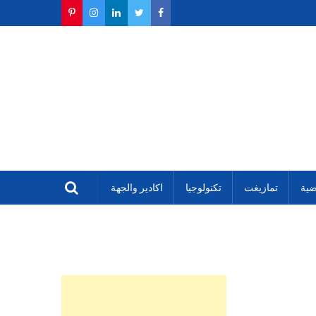
ضية
تمازيغت
تكنولوجيا
اكادير والجهة