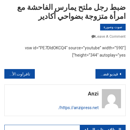
ضبط رجل ملتح يمارس الفاحشة مع
امرأة متزوجة بضواحي أكادير
صوت وصورة
On
Leave A Comment
ضبط
[vsw id=”PE7DldOKCQ4″ source=”youtube” width=”590″
رجل
height=”344″ autoplay=”yes”]
ملتح
يمارس
الفاحشة
تصفّح
فيديو:فضيحة اصحاب المخابز بالمغرب “ميكا ديال الملحة وسط الخبز
تافراوت:الأرض والإنسان بين التحديد السياسي والغابوي
مع
المقالات
امرأة
متزوجة
Anzi
بضواحي
أكادير
https://anzipress.net/