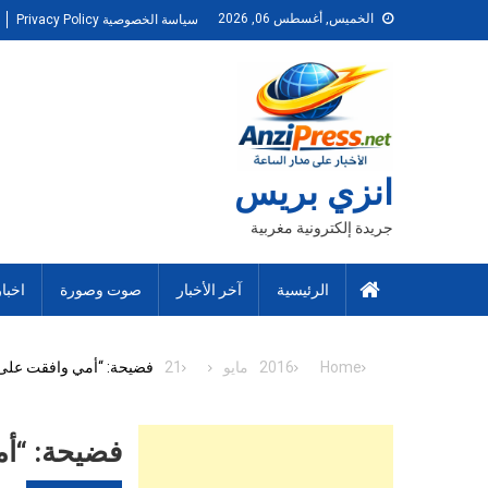
Ski
الخميس, أغسطس 06, 2026
سياسة الخصوصية Privacy Policy
t
conten
انزي بريس
جريدة إلكترونية مغربية
الرئيسية
آخر الأخبار
صوت وصورة
اخبا
Home
2016
مايو
21
فضيحة: “أمي وافقت على 
فضيحة: “أم