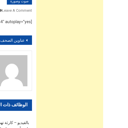
صوت وصورة
Leave A Comment
[vsw id=”X958Rf3gspM” source=”youtube” width=”590″ height=”344″ autoplay=”yes”]
تصفّح
عناوين الصحف الصادرة اليوم السبت:عقوبات حبسية تنتظ
المقالات
الوظائف ذات ا
بالفيديو – كارثة ته