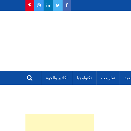
ضية
تمازيغت
تكنولوجيا
اكادير والجهة