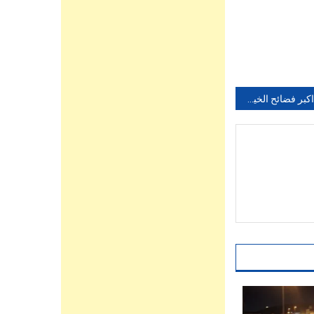
فيديو ” اكبر فضائح الخيانة الزوجية بالمغرب ” زوجته تخونه مع أخيه وأصدقائه