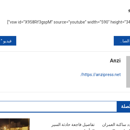
On
فضيحة:
“أمي
وافقت
على
ر أصحاب المباني
أن
يغتصبني
عشيقها”
Anzi
https://anzipress.net/
لصلة
دد ساكنة العمران
تفاصيل فاجعة حادثة السير