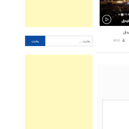
يدق
البحث
anzi
عن: