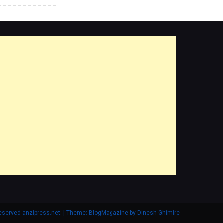
 reserved anzipress.net.
|
Theme: BlogMagazine by
Dinesh Ghimire