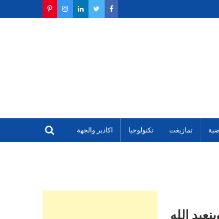
ضية
تمازيغت
تكنولوجيا
اكادير والجهة
عبد الله