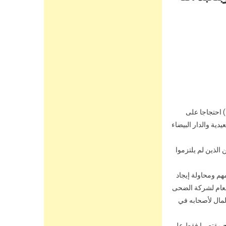
 عشرات المغاربة المقيمين في فرنسا وقفة احتجاجية امام معرض العقار بباريس ( smap Immo ) احتجاجا على
أصحابها في السعيدية والدار البيضاء
لذين لم يلتزموا
ر مهم ومحاولة إيجاد
لعام لشركة الضحى
لمال لأصحابه في
ح مقتصرا فقط على