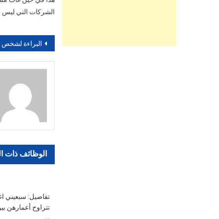
الشركات التي ليس ل
تصفّح
البراءة لشخص أدين بـ15 سنة سجنا نافذا بت
المقالات
الوظائف ذات ا
تفاصيل: سبعيني اغ
تتراوح أعمارهن بين 7 و9 سنو