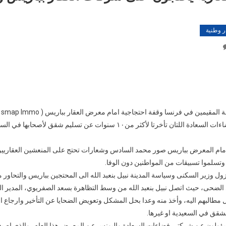
ر وطنية
On
مهاجرون
مغاربة
يحتجون
على
شركات
نظم
العقار
شركتي الضحى وفضاءات السعادة اللتان تأخرتا لأكثر من١٠ سنوات عن تسليم شقق ل
بباريس
وبنعبد
ام المعرض بباريس صور محمد السادس وشعارات تحتج على المنعشين العقاريين ا
الله
يحاورهم
 وتسلموا تسبيقات من المواطنين دون الوفا.
وعاين اليوم 24 نزول وزير السكنى وسياسة المدينة نبيل بنعبد الله الى المحتجين بباريس والتحاو
لضحى، حيث اتصل نبيل بنعبد الله من وسط التظاهرة بسعد الصفريوي، المدير ا
مطالبهم اليه، وأخذ منه وعدا بحل المشكل وتعويض الضحايا عن التأخير وارجاع ا
شقق في السعيدية او غيرها.
ؤولون عن شركتي فضاءات السعادة واليونس عن المعرض هذا العام، والذي اصب