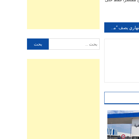
فيديو:النهاري يصف “موازين” بمهرجان الفحش
البحث
عن: