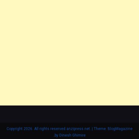
Copyright 2026. All rights reserved anzipress.net.
|
Theme: BlogMagazine
.
by
Dinesh Ghimire