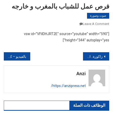
فرص عمل للشباب بالمغرب و خارجه
صوت وصورة
On
Leave A Comment
فرص
[vsw id=”VFiIDHJRT2E” source=”youtube” width=”590″
عمل
height=”344″ autoplay=”yes”]
للشباب
بالمغرب
و
تصفّح
زاكورة.. الدورة الأولى لملتقى درعة للمسرح يومي 14 و15 من ماي 2016‎
بالفيديو – كارثة تهدد ساكنة العمران بايت أورير عملية الجبل بمراكش
خارجه
المقالات
Anzi
https://anzipress.net/
الوظائف ذات الصلة