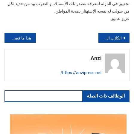
تحقيق في النازلة لمعرفة مصدر تلك الأسماك، و الضرب بيد من حديد لكل
من سولت له نفسه الإستهتار بصحة المواطن.
عزيز عميق
تصفّح
الكلاب الضالة وزبائن المقاهي على طاولة واحدة بتاغازوت
هذا ما قضت به المحكمة في قضية بوطازوت و “ناطحتها” خولة
المقالات
Anzi
https://anzipress.net/
الوظائف ذات الصلة