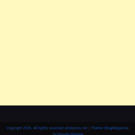
Copyright 2026. All rights reserved anzipress.net.
|
Theme: BlogMagazine
.
by
Dinesh Ghimire