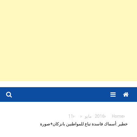
Menu
Home
2016
مايو
11
خطير :أسماك فاسدة تباع للمواطنين بانزكان+صورة