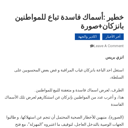
خطير :أسماك فاسدة تباع للمواطنين
بانزكان+صورة
آخر الأخبار
اكادير والجهة
On
Leave A Comment
خطير
انزي بريس
:أسماك
فاسدة
استغل احد الباعة بانزكان غياب المراقبة و غض بعض المحسوبين على
تباع
السلطة،
للمواطنين
بانزكان+صورة
الطرف، لعرض اسماك فاسدة و متعفنة للبيع للمواطنين .
هذا، و أعرب عدد من المواطنين بإنزكان عن استنكارهم لعرض تلك الأسماك
الفاسدة
(الصورة)، منبهين للأخطار الصحية المحتمل أن تنجم عن استهلاكها، و طالبوا
الجهات الوصية بالتدخل العاجل، لتوقيف ما اعتبروه “المهزلة”، مع فتح