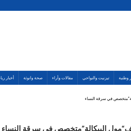
ر وطنية
تيزنيت والنواحي
مقالات وأراء
صحة وانوثة
أخبار ريا
الة”متخصص في سرقة النساء
يف“مول البيكالة”متخصص في سرقة النساء