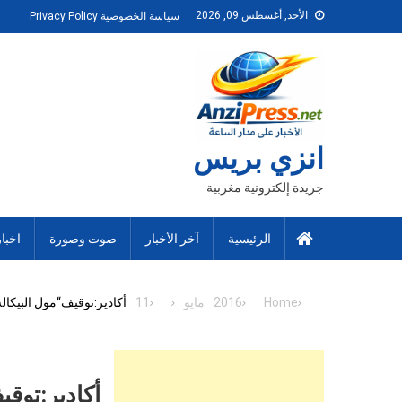
Ski
الأحد, أغسطس 09, 2026
سياسة الخصوصية Privacy Policy
t
conten
انزي بريس
جريدة إلكترونية مغربية
الرئيسية
آخر الأخبار
صوت وصورة
اخبا
Home
2016
مايو
11
أكادير:توقيف“مول البيك
أكادير:توق