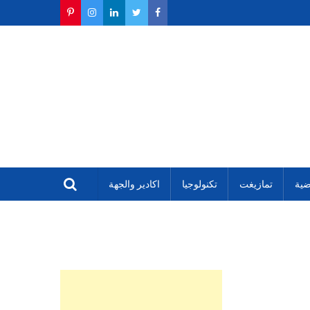
ضية
تمازيغت
تكنولوجيا
اكادير والجهة