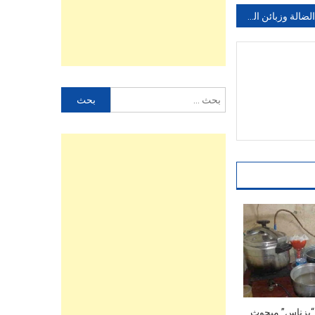
الكلاب الضالة وزبائن المقاهي على طاولة واحدة بتاغازوت
البحث
عن:
 “بزناس” مبحوث