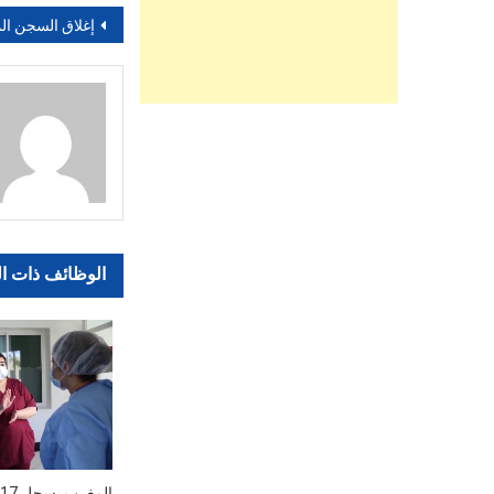
تصفّح
إغلاق السجن المحلي بإن
المقالات
الوظائف ذات ا