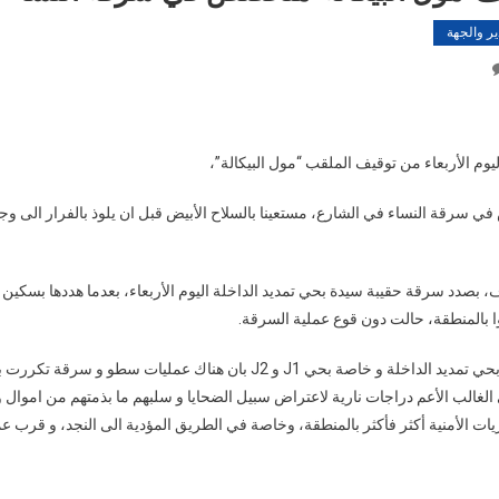
ير والجهة
On
أكادير:توقيف“مول
البيكالة”متخصص
في
يوم الأربعاء من توقيف الملقب “مول البيكالة”،
سرقة
النساء
سرقة النساء في الشارع، مستعينا بالسلاح الأبيض قبل ان يلوذ بالفرار الى وج
، بصدد سرقة حقيبة سيدة بحي تمديد الداخلة اليوم الأربعاء، بعدما هددها بسكين 
 بالمنطقة، حالت دون قوع عملية السرقة.
هذا، و أكد مواطنون بحي تمديد الداخلة و خاصة بحي J1 و J2 بان هناك عمليات
غالب الأعم دراجات نارية لاعتراض سبيل الضحايا و سلبهم ما بذمتهم من اموال 
ريات الأمنية أكثر فأكثر بالمنطقة، وخاصة في الطريق المؤدية الى النجد، و قرب