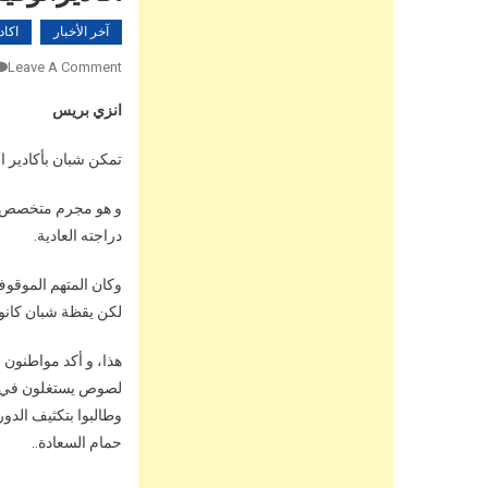
آخر الأخبار
اكاد
Leave A Comment
انزي بريس
تمكن شبان بأكادير ال
و هو مجرم متخصص في 
دراجته العادية.
وكان المتهم الموقوف
لكن يقظة شبان كانوا
لصوص يستغلون في ال
وطالبوا بتكثيف الدو
حمام السعادة..