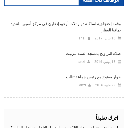
الوظائف ذات الصلة
وقفة إحتجاجية لساكنة دوار ثلاث أوعبو إدغارن في مركز أصبويا للتنديد
بمافيا العقار
10 يناير، 2017
anzi
صلاة التراويح بمسجد السنة بتزنيت
13 يونيو، 2016
anzi
حوار مفتوح مع رئيس جماعة تنالت
29 مايو، 2016
anzi
اترك تعليقاً
لن يتم نشر عنوان بريدك الإلكتروني.
الحقول الإلزامية مشار إليها بـ
*