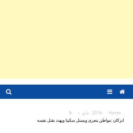
Menu
Home
2016
مايو
9
انزكان :مواطن يتعرى ويستل سكينا ويهدد بقتل نفسه