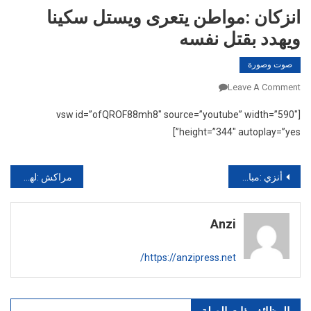
انزكان :مواطن يتعرى ويستل سكينا
ويهدد بقتل نفسه
صوت وصورة
On
Leave A Comment
انزكان
[vsw id=”ofQROF88mh8″ source=”youtube” width=”590″
:مواطن
height=”344″ autoplay=”yes”]
يتعرى
ويستل
سكينا
تصفّح
أنزي :مبادرة للمحافظة على البيئة
مراكش :لهذا السبب تم إفراغ صهريج المنارة بمراكش
ويهدد
المقالات
بقتل
نفسه
Anzi
https://anzipress.net/