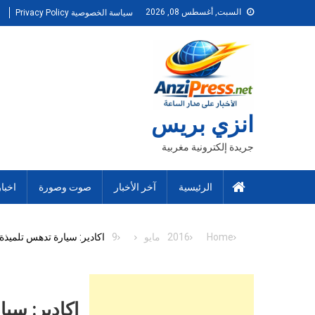
Ski
السبت, أغسطس 08, 2026
سياسة الخصوصية Privacy Policy
t
conten
انزي بريس
جريدة إلكترونية مغربية
الرئيسية
آخر الأخبار
صوت وصورة
اخبا
Home
2016
مايو
9
اكادير: سيارة تدهس تلميذة و
اكادير: سيا