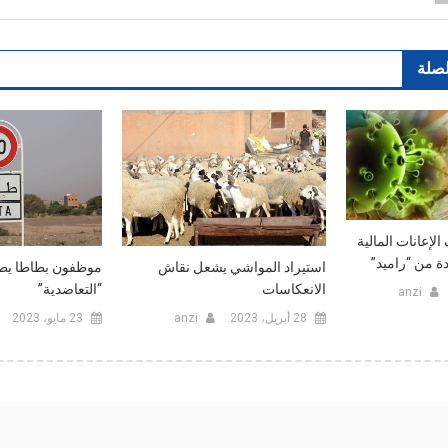
لصلة
لإعانات المالية
ة من “راميد”
استيراد المواشي يشعل نقاش
موظفون بطاطا يط
الانعكاسات‎‎
“التعاضدية”
anzi
28 أبريل، 2023
anzi
23 مايو، 2023