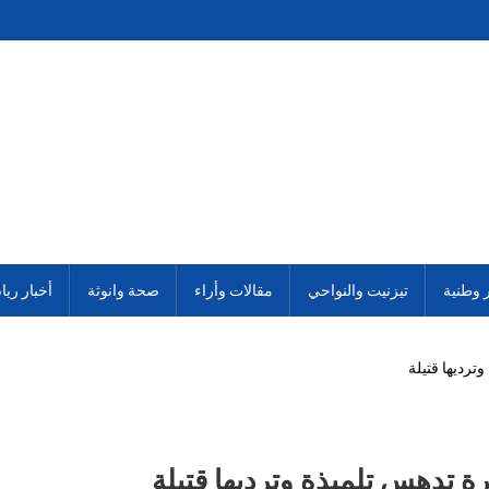
ر وطنية
تيزنيت والنواحي
مقالات وأراء
صحة وانوثة
أخبار ريا
ترديها قتيلة
رة تدهس تلميذة وترديها قتيلة