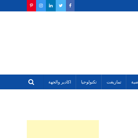
ضية
تمازيغت
تكنولوجيا
اكادير والجهة