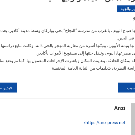
ير والجهة
On
اكادير:
 صباح اليوم ، بالقرب من مدرسة “النجاح” بحي بواركان وسط مدينة أكادير، بعدما
سيارة
 في الحين.
تدهس
ا يتيمة الأبوين، وتبنّتها أسرة من مغاربة المهجر بالحي ذاته، وكانت تتابع دراستها 
تلميذة
وترديها
ى مصرعها، اليوم، وتنقل جثتها إلى مستودع الأموات بأكادير.
قتيلة
بمكان الحادثة، وعاينت المكان وباشرت الإجراءات المعمول بها. كما تم وضع سا
سة النظرية، بتعليمات من النيابة العامة المختصة
منارة بمراكش
Anzi
https://anzipress.net/