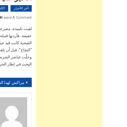
آخر الأخبار
اكاد
Leave A Comment
لقيت تلميذة، مصرعها
خفيفة، فأردتها قتيلة
الضحية كانت قيد حياته
“النجاح”، قبل أن تلق
وحلّت عناصر الشرطة 
البحث في إطار الحرا
تصفّح
مراكش :لهذا السبب تم إفراغ صهريج ال
المقالات