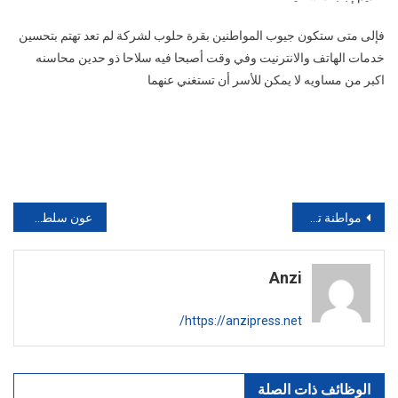
فإلى متى ستكون جيوب المواطنين بقرة حلوب لشركة لم تعد تهتم بتحسين
خدمات الهاتف والانترنيت وفي وقت أصبحا فيه سلاحا ذو حدين محاسنه
اكبر من مساويه لا يمكن للأسر أن تستغني عنهما
تصفّح
مواطنة تشكو للسلطات بيوت “الدعارة” بالمحمدية
عون سلطة” يفجرها في قضية سهام و قائد الدروة
المقالات
Anzi
https://anzipress.net/
الوظائف ذات الصلة