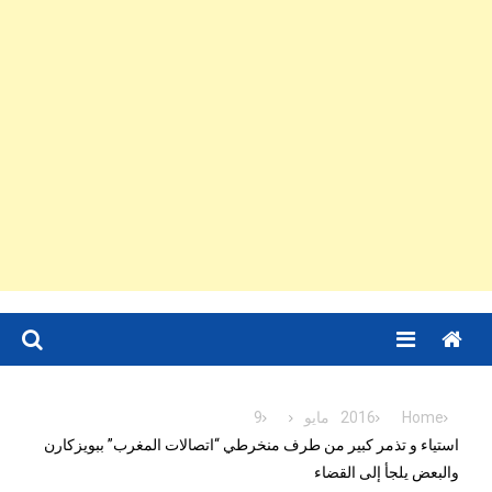
Menu
Home
2016
مايو
9
استياء و تذمر كبير من طرف منخرطي “اتصالات المغرب” ببويزكارن
والبعض يلجأ إلى القضاء