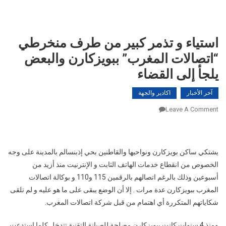
استياء و تذمر كبير من طرف منخرطي
“اتصالات المغرب” ببويزكارن والبعض
يلجأ إلى القضاء
آخر الأخبار
اكادير والجهة
On
Leave A Comment
استياء
و
تذمر
يشتكي ساكن بويزكارن ونواحيها والقاطنين بحي إذبنسالم بالمدينة على وجه
كبير
الخصوص من انقطاع خدمات الهاتف الثابت و الإنترنيت منذ أزيد من
من
أسبوعين وذلك بالرغم اتصالهم بالرقمين 115 و110 و بوكالة اتصالات
طرف
المغرب ببويزكارن عدة مرات . إلا أن الوضع يبقى على ما هو عليه و لم تلقى
منخرطي
“اتصالات
شكاياتهم المتكررة أي اهتمام من قبل شركة اتصالات المغرب.
المغرب”
ببويزكارن
ومنذ 4 سنوات كانت ببويزكارن مصلحة للصيانة التقنية تتدخل كلما استدعت