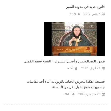
قانون جديد في مدونة السير
7 يناير، 2017
anzi
قـبـور الـصـالـحـيـن و أصـل الـشِـرك – الشيخ سعيد الكملي
22 أبريل، 2017
anzi
فضيحة : هكذا يتحرش الخياط بالزبونات أثناء أخد مقاسات
جسمهن:ممنوع دخول اقل من 18 سنة
22 سبتمبر، 2016
anzi