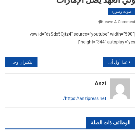
ولي العهد يصل الإمارات
صوت وصورة
On
Leave A Comment
ولي
[vsw id=”dsSdx5Ojtz4″ source=”youtube” width=”590″
العهد
height=”344″ autoplay=”yes”]
يصل
الإمارات
تصفّح
غدا أول أيام شهر شعبان
بنكيران وحبل المشنقة
المقالات
Anzi
https://anzipress.net/
الوظائف ذات الصلة