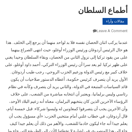
أطماع السلطان
مقالات وأراء
On
Leave A Comment
أطماع
عندما يركب اثنان الحصان نفسه فلا بد لواحد منهما أن يرجع إلى الخلف.. هذا
السلطان
هو حال الرئيس أردوغان ورئيس الوزراء أوغلو، حيث انتهى الصراع بينهما
على من يقود تركيا إلى نزول الثاني من الحصان، وبقاء السلطان وحيدا يغني
على ظهر تركيا. لم يعد سرا أن رئيس الوزراء التركي، أحمد داود أوغلو، على
خلاف كبير مع رئيس الدولة وزعيم الحزب الروحي، رجب طيب أردوغان..
الأول يريد أن يتصرف كرئيس حكومة، أعطاه الدستور صلاحيات أن يكون
قائد السياسات المتبعة في الدولة، والثاني يريد أن يتصرف وكأنه في نظام
رئاسي وليس برلمانيا، ويعتبر أن انتخابه مباشرة من الشعب، على خلاف
الرؤساء الآخرين الذين كان ينتخبهم البرلمان، معناه أنه زعيم البلاد الأوحد،
وأن الآخرين يجب أن يتصرفوا كمعاونين له وليسوا شركاء. قبل خمسة أيام،
قال أردوغان، في خطاب علني أمام منتخبي الحزب: «أي مسؤول يجب أن
يعلم جيدا أنه جاء ليكون خادما للشعب، والأهم من ذلك أن يعلم جيدا كيف
جاء إلى هذا المنصب»، في إشارة لا تخطئها الأذن إلى الطريقة التي جاء بها