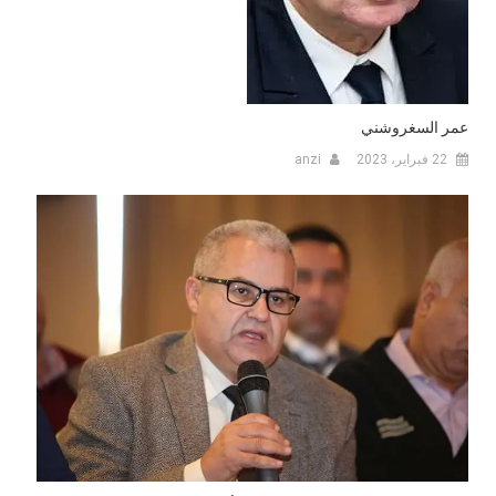
عمر السغروشني
22 فبراير، 2023
anzi