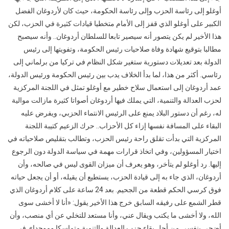
أوغلو إلى رئاسة الحزب وإلى رئاسة الحكومة، حيث كان لأردوغان الفضل
الكبير على أوغلو الذي قفز إلى الأمام متخطيا قيادات كثيرة في الحزب، لكن
هذا الأخير لم يكن يتصور أنه سيصير تابعا للسلطان أردوغان.. وأنه سيصبح
مطالبا بتوقيع شهادة وفاة صلاحيات رئيس الحكومة، وتفويتها إلى رئيس
الدولة بعد تعديلات دستورية ستغير شكل النظام في تركيا من برلماني إلى
رئاسي. أكثر من هذا، لما بدأ الخلاف يدب بين رئيس الحكومة ورئيس الدولة،
عمد أردوغان إلى استعمال سلاح خطير مع أوغلو تمثل في اللجنة المركزية
لحزب العدالة والتنمية، التي يملك فيها أردوغان أصواتا كثيرة مازالت موالية
له، رغم أن دستور البلاد يمنع على الرئيس الانتماء الحزبي، ويفرض عليه
البقاء على المسافة نفسها إزاء كل الأحزاب.. حرك الزعيم كتيبة اللجنة
المركزية التي بدأت تقلق راحة رئيس الحزب، وتطالب بتقليص صلاحياته في
اختيار المسؤولين، وفي اتخاذ قرارات مهمة في سياسة الدولة دون الرجوع
إليها. رد أوغلو لم يتأخر، وهو يعرف أن ميزان القوى ليس في صالحه، وأن
أردوغان، الذي جاء به إلى قيادة الحزب، يستطيع أن يقيله، أو أن يجعل حياته
فوق كرسي الحكم قطعة من الجحيم. بعد 24 ساعة على كلام أردوغان الذي
قطر الشمع على رفيقه السابق خرج هذا الأخير يقول: «أنا لا أخشى سوى
الله، ولا أخشى ما يكتب ويقال عني، وأنا مستعد للتخلي عن أي منصب، وأن
أضحي بنفسي من أجل بقاء حزب العدالة والتنمية متماسكا وموحدا». في