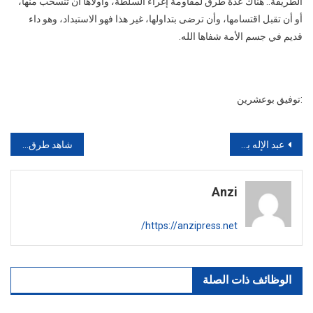
الطريقة.. هناك عدة طرق لمقاومة إغراء السلطة، وأولاها أن تنسحب منها،
أو أن تقبل اقتسامها، وأن ترضى بتداولها، غير هذا فهو الاستبداد، وهو داء
قديم في جسم الأمة شفاها الله.
:توفيق بوعشرين
تصفّح
عبد الإله بنكيران يكشف كواليس فشل الاتفاق مع النقابات
شاهد طرق سحرية لتبييض الأسنان
المقالات
Anzi
https://anzipress.net/
الوظائف ذات الصلة