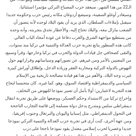
الـ22 من هذا الشهر، سيعقد حزب المصباح التركي مؤتمرا استثنائيا،
وسيغادر أوغلو السفينة، وسيضع أردوغان مكانه رئيس حزب وحكومة جديدا
سيقبل بإملاءات السلطان، الذي يريد أن يقود البلاد لوحده لأنه يتصور أن
الشعب مازال معه، والبلاد تحتاج إليه، والأخطار تحدق بتجربته، وأنه وحده
من يستطيع مواجهة الشرق والغرب دفاعا عن عودة أمجاد الباب العالي.
كاتب هذه السطور يتابع تجربة حزب العدالة والتنمية في تركيا منذ سنوات،
والتقى كصحافي جل قيادات الدولة والحزب في تركيا وخارجها، وقرأ وسمع،
من المعنيين بالأمر ومن غيرهم، عن تصوراتهم وسياساتهم وقراراتهم حول
النهوض بالدولة التركية ومحاربة الفقر وزيادة الدخل، وإطلاق أوراش كبيرة
غيرت وجه البلاد، والأهم من هذا هو قيادة مصالحة تاريخية بين الإسلام
السياسي والديمقراطية واقتصاد السوق، وهو، كما غيره، كان متحمسا لنجاح
هذه التجربة لاعتبارين؛ أولا بأمل أن تصير نموذجا للنهوض من التخلف،
وإخراج تركيا من الاستبداد وحكم العسكر، ووضعها على طريق تجربة انتقال
ديمقراطي سلس ومتدرج يدخل دولة مسلمة إلى قائمة التجارب الناجحة
في التحول الديمقراطي، مثل إسبانيا واليونان والبرتغال وجنوب إفريقيا،
ومن جهة أخرى، كنت أرى في تجربة حزب العدالة والتنمية التركي نموذجا
جديدا وعصريا لحزب إسلامي معتدل يقود نموذجا ناجحا على درب