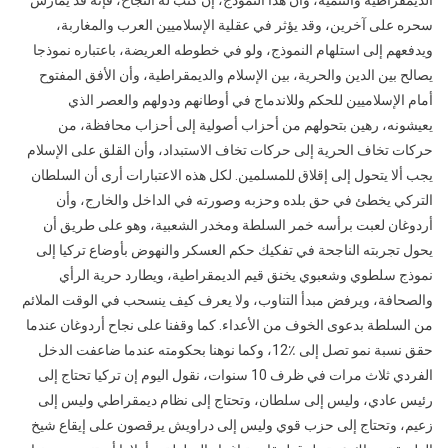
الديمقراطية والتنمية، وأن هذا النموذج، إن كتب له النجاح، فإنه قد يمارس
سحره على آخرين، وقد يؤثر في عقلية الإسلاميين العرب والمغاربة،
ويدفعهم إلى استلهام النموذج، ولو في خطوطه العريضة، باعتباره نموذجا
يصالح بين الدين والحرية، بين الإسلام والديمقراطية، وأن الأفق المفتوح
أمام الإسلاميين للحكم وللاندماج في أوطانهم ودولهم والعصر الذي
يعيشونه، رهين بتحولهم من أحزاب أصولية إلى أحزاب محافظة، من
حركات تخاف الحرية إلى حركات تخاف الاستبداد، وأن القلق على الإسلام
يجب ألا يتحول إلى إقلاق للمسلمين. لكل هذه الاعتبارات أرى أن السلطان
التركي يخطئ في حق بلده وحزبه وصورته في الداخل والخارج، وأن
أردوغان لعبت برأسه خمر السلطة ومخدر الشعبية، وهو على طريق أن
يحول تجربته الناجحة في تفكيك حكم العسكر والنهوض بأوضاع تركيا إلى
نموذج سلطوي وشعبوي يخنق قيم الديمقراطية، ويطارد حرية الرأي
والصحافة، ويرفض مبدأ التناوب، ولا يعرف كيف ينسحب في الوقت الملائم
من السلطة بدعوى الخوف من الأعداء. كما وقفنا على نجاح أردوغان عندما
حقق نسبة نمو تصل إلى ٪12‏، وكما نوهنا بحكومته عندما ضاعفت الدخل
الفردي ثلاث مرات في ظرف 10 سنوات، نقول اليوم إن تركيا تحتاج إلى
رئيس عادي، وليس إلى سلطان، وتحتاج إلى نظام ديمقراطي وليس إلى
زعيم، وتحتاج إلى حزب قوي وليس إلى دراويش يرقصون على إيقاع شيخ